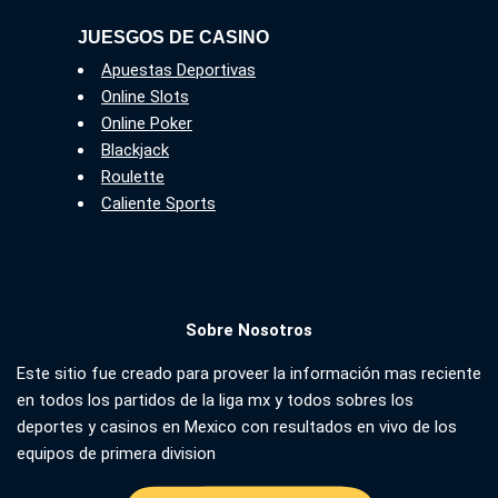
JUESGOS DE CASINO
Apuestas Deportivas
Online Slots
Online Poker
Blackjack
Roulette
Caliente Sports
Sobre Nosotros
Este sitio fue creado para proveer la información mas reciente
en todos los partidos de la liga mx y todos sobres los
deportes y casinos en Mexico con resultados en vivo de los
equipos de primera division