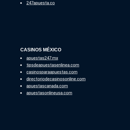
247apuesta.co
CASINOS MÉXICO
apuestas247.mx
tipsdeapuestasenlinea.com
casinosparaapuestas.com
directoriodecasinosonline.com
apuestascanada.com
apuestasonlineusa.com