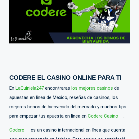
CODERE EL CASINO ONLINE PARA TI
En
LaQuiniela247
encontraras
los mejores casinos
de
apuestas en línea de México, reseñas de casinos, los
mejores bonos de bienvenida del mercado y muchos tips
para empezar tus apuesta en línea en
Codere Casino
.
Codere
es un casino internacional en línea que cuenta