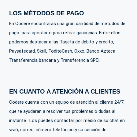
LOS MÉTODOS DE PAGO
En Codere encontraras una gran cantidad de métodos de
pago para apostar o para retirar ganancias. Entre ellos
podemos destacar a las Tarjeta de débito y crédito,
Paysafecard, Skrill, ToditoCash, Oxxo, Banco Azteca
Transferencia bancaria y Transferencia SPEI.
EN CUANTO A ATENCIÓN A CLIENTES
Codere cuenta con un equipo de atención al cliente 24/7,
que te ayudaran a resolver tus problemas o dudas al
instante. Los puedes contactar por medio de su chat en
vivió, correo, número telefónico y su sección de