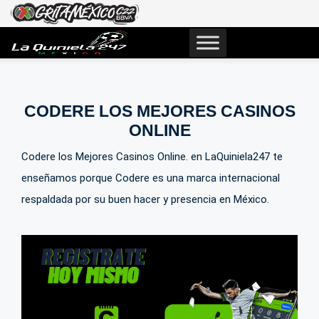
CODERE LOS MEJORES CASINOS
ONLINE
Codere los Mejores Casinos Online. en LaQuiniela247 te
enseñamos porque Codere es una marca internacional
respaldada por su buen hacer y presencia en México.