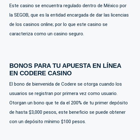
Este casino se encuentra regulado dentro de México por
la SEGOB, que es la entidad encargada de dar las licencias
de los casinos online; por lo que este casino se
caracteriza como un casino seguro.
BONOS PARA TU APUESTA EN LÍNEA
EN CODERE CASINO
El bono de bienvenida de Codere se otorga cuando los
usuarios se registran por primera vez como usuario.
Otorgan un bono que te da el 200% de tu primer depósito
de hasta $3,000 pesos, este beneficio se puede obtener
con un depósito mínimo $100 pesos.