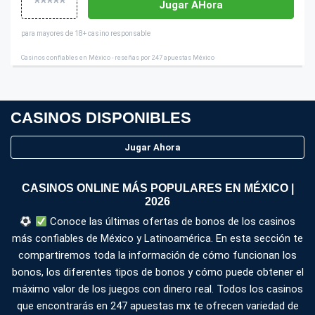
*****
Jugar AHora
para mayores de 18+ casino responsable
Casinos confiables en México - reseñas por 247 apuestas México
CASINOS DISPONIBLES
Jugar Ahora
CASINOS ONLINE MÁS POPULARES EN MÉXICO |
2026
Conoce las últimas ofertas de bonos de los casinos
más confiables de México y Latinoamérica. En esta sección te
compartiremos toda la información de cómo funcionan los
bonos, los diferentes tipos de bonos y cómo puede obtener el
máximo valor de los juegos con dinero real. Todos los casinos
que encontrarás en 247 apuestas mx te ofrecen variedad de