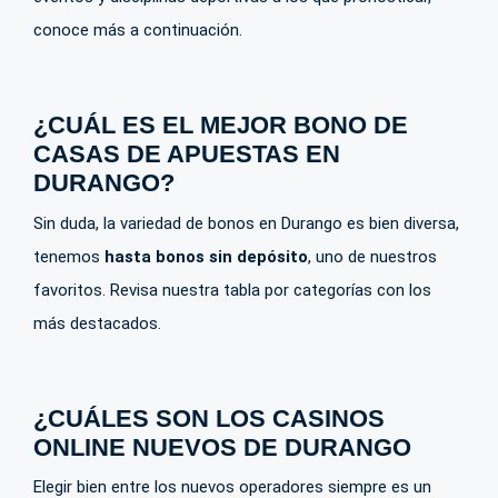
conoce más a continuación.
¿CUÁL ES EL MEJOR BONO DE
CASAS DE APUESTAS EN
DURANGO?
Sin duda, la variedad de bonos en Durango es bien diversa,
tenemos
hasta bonos sin depósito
, uno de nuestros
favoritos. Revisa nuestra tabla por categorías con los
más destacados.
¿CUÁLES SON LOS CASINOS
ONLINE NUEVOS DE DURANGO
Elegir bien entre los nuevos operadores siempre es un