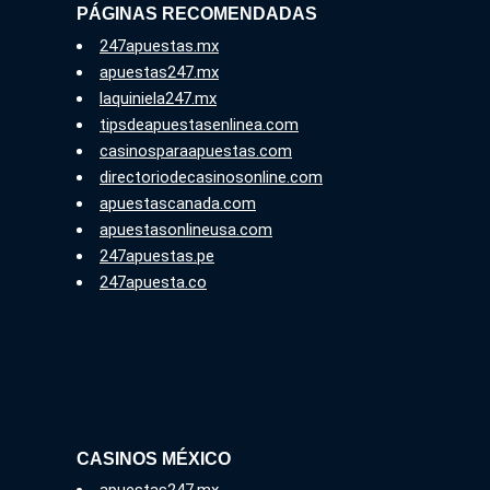
PÁGINAS RECOMENDADAS
247apuestas.mx
apuestas247.mx
laquiniela247.mx
tipsdeapuestasenlinea.com
casinosparaapuestas.com
directoriodecasinosonline.com
apuestascanada.com
apuestasonlineusa.com
247apuestas.pe
247apuesta.co
CASINOS MÉXICO