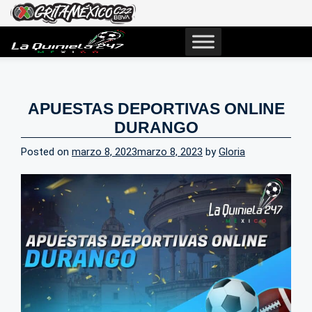
APUESTAS DEPORTIVAS ONLINE
DURANGO
Posted on
marzo 8, 2023
marzo 8, 2023
by
Gloria