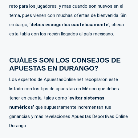
reto para los jugadores, y mas cuando son nuevos en el
tema, pues vienen con muchas ofertas de bienvenida. Sin
embargo, ‘
debes escogerlos cautelosamente
‘, checa
esta tabla con los recién llegados al país mexicano.
CUÁLES SON LOS CONSEJOS DE
APUESTAS EN DURANGO?
Los expertos de ApuestasOnline.net recopilaron este
listado con los tips de apuestas en México que debes
tener en cuenta, tales como ‘
evitar sistemas
numéricos’
que supuestamente incrementan tus
ganancias y más revelaciones Apuestas Deportivas Online
Durango.