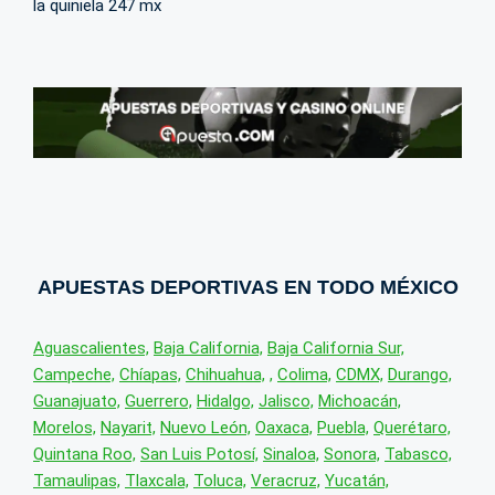
la quiniela 247 mx
APUESTAS DEPORTIVAS EN TODO MÉXICO
Aguascalientes,
Baja California,
Baja California Sur,
Campeche,
Chíapas,
Chihuahua,
,
Colima,
CDMX,
Durango,
Guanajuato,
Guerrero,
Hidalgo,
Jalisco,
Michoacán,
Morelos,
Nayarit,
Nuevo León,
Oaxaca,
Puebla,
Querétaro,
Quintana Roo,
San Luis Potosí,
Sinaloa,
Sonora,
Tabasco,
Tamaulipas,
Tlaxcala,
Toluca,
Veracruz,
Yucatán,