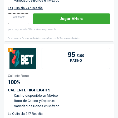
Variedad de Bonos en México
La Quiiniela 247 Reseña
*****
Jugar AHora
para mayores de 18+ casino responsable
Casinos confiables en México - reseñas por 247 apuestas México
1.
95
/100
RATING
Caliente Bono
100%
CALIENTE HIGHLIGHTS
Casino disponible en México
Bono de Casino y Deportes
Variedad de Bonos en México
La Quiiniela 247 Reseña