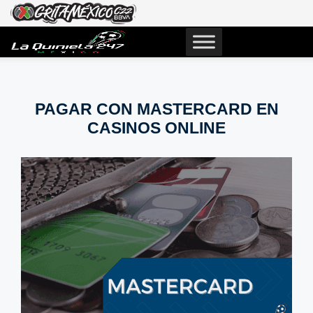
PAGAR CON MASTERCARD EN
CASINOS ONLINE