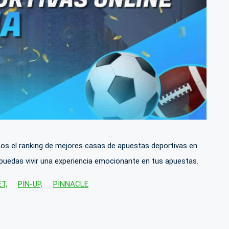
os el ranking de mejores casas de apuestas deportivas en
puedas vivir una experiencia emocionante en tus apuestas.
T,
PIN-UP,
PINNACLE