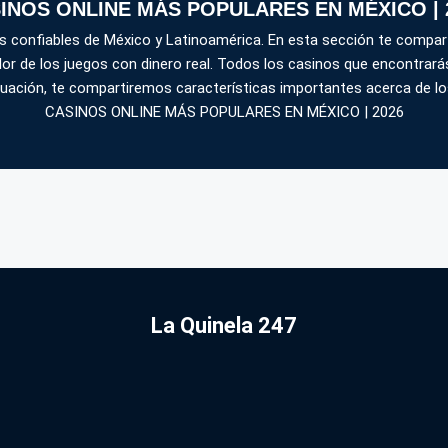
INOS ONLINE MÁS POPULARES EN MÉXICO | 
 confiables de México y Latinoamérica. En esta sección te compar
or de los juegos con dinero real. Todos los casinos que encontra
inuación, te compartiremos características importantes acerca de 
CASINOS ONLINE MÁS POPULARES EN MÉXICO | 2026
La Quinela 247