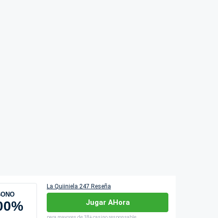
La Quiiniela 247 Reseña
BONO
Jugar AHora
00%
para mayores de 18+ casino responsable