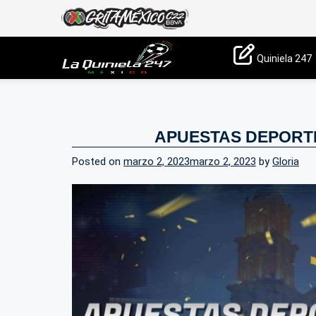
Quiniela 247
APUESTAS DEPORT
Posted on
marzo 2, 2023
marzo 2, 2023
by
Gloria