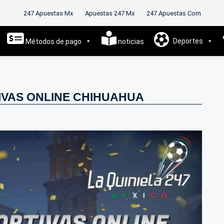
247 Apuestas Mx
Apuestas 247 Mx
247 Apuestas Com
Deportes
Métodos de pago
noticias
IVAS ONLINE CHIHUAHUA