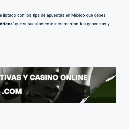
e listado con los tips de apuestas en México que debes
éricos’
que supuestamente incrementan tus ganancias y