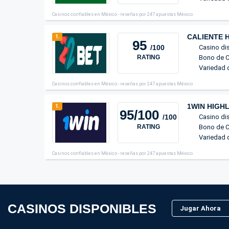
Casinos confiables en México - reseñas por 247 apuestas México
CALIENTE 
1.
95
/100
Casino di
RATING
Bono de C
Variedad 
Casinos confiables en México - reseñas por 247 apuestas México
1WIN HIGH
1.
95/100
/100
Casino di
RATING
Bono de C
Variedad 
Casinos confiables en México - reseñas por 247 apuestas México
CASINOS DISPONIBLES
Jugar Ahora