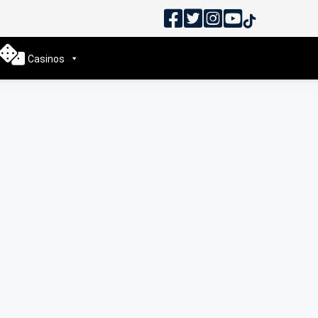
Casinos