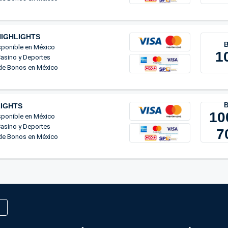
HIGHLIGHTS
sponible en México
1
asino y Deportes
de Bonos en México
LIGHTS
10
sponible en México
asino y Deportes
7
de Bonos en México