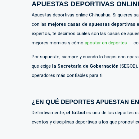
APUESTAS DEPORTIVAS ONLIN
Apuestas deportivas online Chihuahua. Si quieres s
con las
mejores casas de apuestas deportivas 
expertos, te decimos cuáles son las casas de apu
mejores momios y cómo
apostar en deportes
con
Por supuesto, siempre y cuando lo hagas con opera
que exige
la Secretaría de Gobernación
(SEGOB), 
operadores más confiables para ti.
¿EN QUÉ DEPORTES APUESTAN E
Definitivamente,
el fútbol
es uno de los deportes c
eventos y disciplinas deportivas a los que pronosti