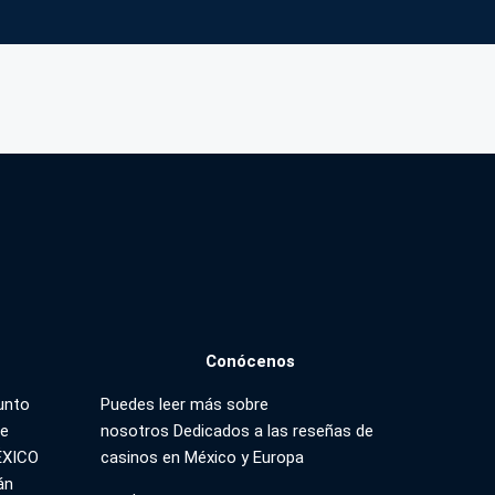
Conócenos
unto
Puedes leer más sobre
de
nosotros Dedicados a las reseñas de
ÉXICO
casinos en México y Europa
án