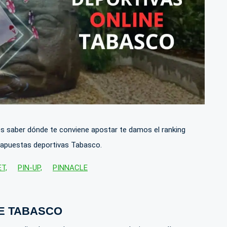
es saber dónde te conviene apostar te damos el ranking
 apuestas deportivas Tabasco.
T,
PIN-UP,
PINNACLE
E TABASCO