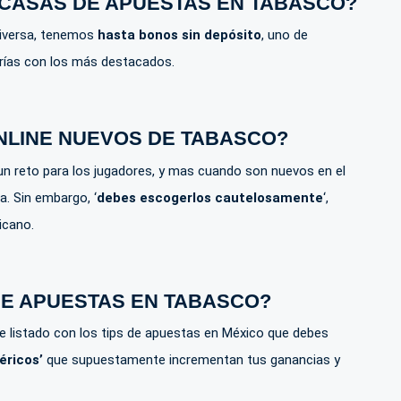
 CASAS DE APUESTAS EN TABASCO?
diversa, tenemos
hasta bonos sin depósito
, uno de
orías con los más destacados.
NLINE NUEVOS DE TABASCO?
un reto para los jugadores, y mas cuando son nuevos en el
. Sin embargo, ‘
debes escogerlos cautelosamente
‘,
icano.
E APUESTAS EN TABASCO?
e listado con los tips de apuestas en México que debes
éricos’
que supuestamente incrementan tus ganancias y