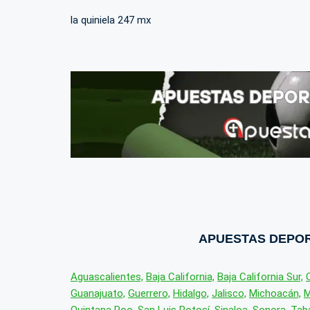
la quiniela 247 mx
APUESTAS DEPOR
Aguascalientes,
Baja California,
Baja California Sur,
Guanajuato,
Guerrero,
Hidalgo,
Jalisco,
Michoacán,
M
Quintana Roo,
San Luis Potosí,
Sinaloa,
Sonora,
Tab