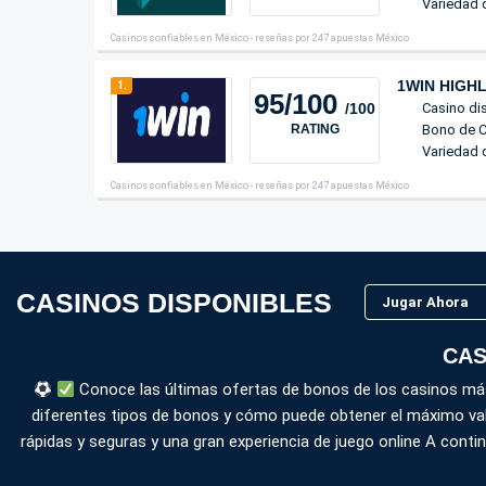
Variedad 
Casinos confiables en México - reseñas por 247 apuestas México
1WIN HIGH
1.
95/100
/100
Casino di
RATING
Bono de C
Variedad 
Casinos confiables en México - reseñas por 247 apuestas México
CASINOS DISPONIBLES
Jugar Ahora
CAS
Conoce las últimas ofertas de bonos de los casinos más
diferentes tipos de bonos y cómo puede obtener el máximo val
rápidas y seguras y una gran experiencia de juego online A cont