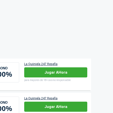
La Quiiniela 247 Reseña
BONO
Jugar AHora
00%
para mayores de 18+ casino responsable
La Quiiniela 247 Reseña
BONO
Jugar AHora
00%