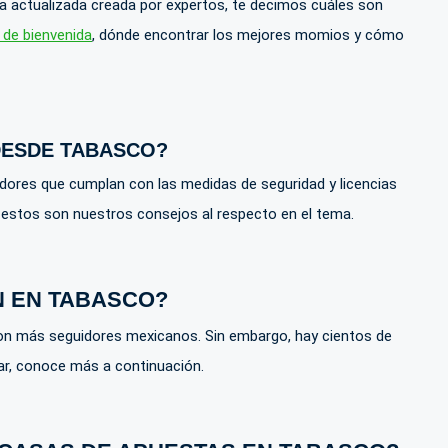
a actualizada creada por expertos, te decimos cuáles son
 de bienvenida
, dónde encontrar los mejores momios y cómo
DESDE TABASCO?
dores que cumplan con las medidas de seguridad y licencias
estos son nuestros consejos al respecto en el tema.
N EN TABASCO?
on más seguidores mexicanos. Sin embargo, hay cientos de
car, conoce más a continuación.