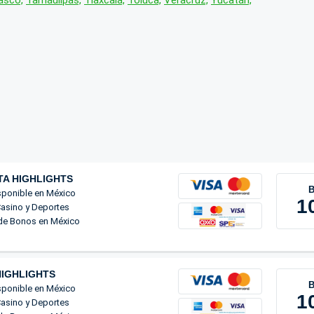
A HIGHLIGHTS
sponible en México
1
asino y Deportes
de Bonos en México
HIGHLIGHTS
sponible en México
1
asino y Deportes