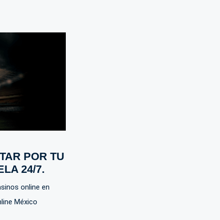
TAR POR TU
LA 24/7.
sinos online en
line México