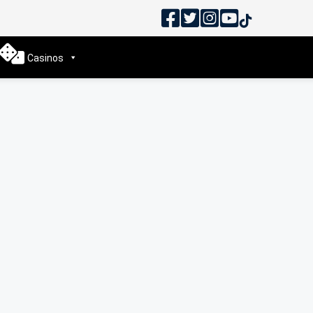
Casinos