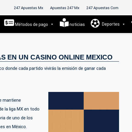
247 Apuestas Mx
Apuestas 247 Mx
247 Apuestas Com
Deportes
Métodos de pago
noticias
S EN UN CASINO ONLINE MEXICO
 donde cada partido vivirás la emisión de ganar cada
te mantiene
e la liga MX en todo
ria de uno de los
tes en México.