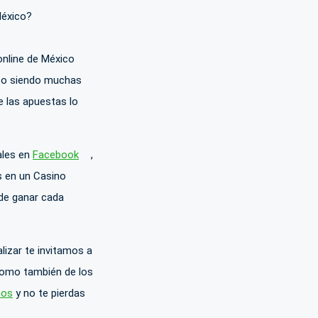
México?
online de México
ipo siendo muchas
e las apuestas lo
ales en
Facebook
,
 en un Casino
 de ganar cada
alizar te invitamos a
 como también de los
nos
y no te pierdas