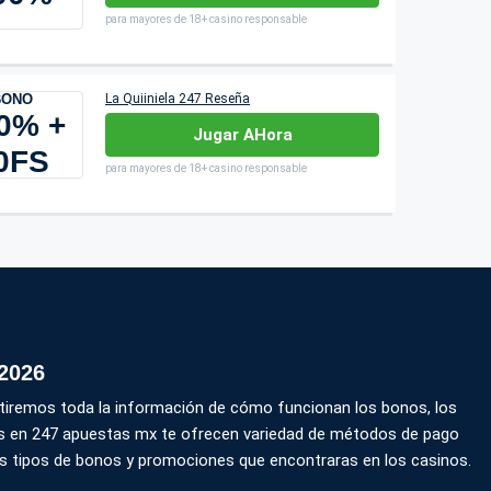
para mayores de 18+ casino responsable
BONO
La Quiiniela 247 Reseña
0% +
Jugar AHora
0FS
para mayores de 18+ casino responsable
2026
tiremos toda la información de cómo funcionan los bonos, los
rás en 247 apuestas mx te ofrecen variedad de métodos de pago
los tipos de bonos y promociones que encontraras en los casinos.