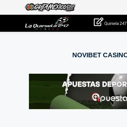
Quiniela 247
NOVIBET CASINO