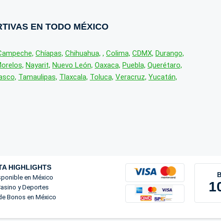
TIVAS EN TODO MÉXICO
Campeche,
Chíapas,
Chihuahua,
,
Colima,
CDMX,
Durango,
orelos,
Nayarit,
Nuevo León,
Oaxaca,
Puebla,
Querétaro,
asco,
Tamaulipas,
Tlaxcala,
Toluca,
Veracruz,
Yucatán,
A HIGHLIGHTS
sponible en México
1
asino y Deportes
de Bonos en México