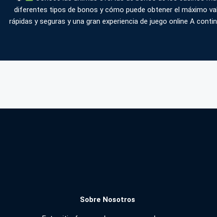
diferentes tipos de bonos y cómo puede obtener el máximo val
rápidas y seguras y una gran experiencia de juego online A cont
Sobre Nosotros