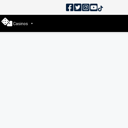
Casinos