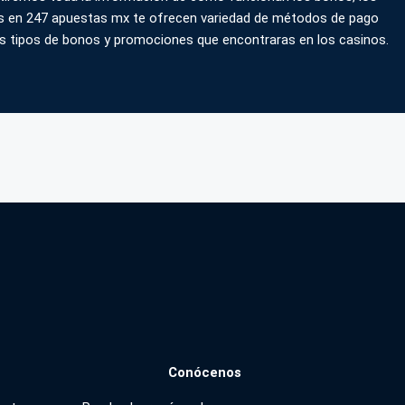
rás en 247 apuestas mx te ofrecen variedad de métodos de pago
los tipos de bonos y promociones que encontraras en los casinos.
Conócenos