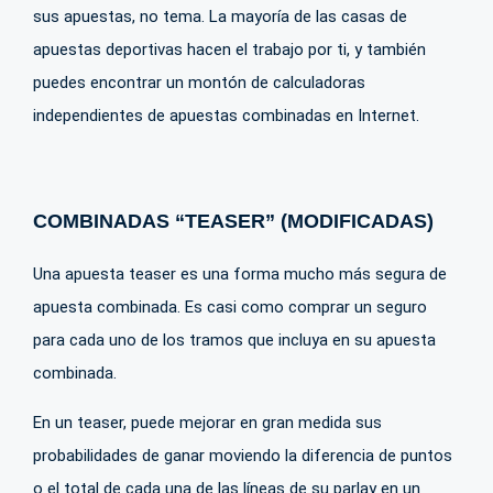
sus apuestas, no tema. La mayoría de las casas de
apuestas deportivas hacen el trabajo por ti, y también
puedes encontrar un montón de calculadoras
independientes de apuestas combinadas en Internet.
COMBINADAS “TEASER” (MODIFICADAS)
Una apuesta teaser es una forma mucho más segura de
apuesta combinada. Es casi como comprar un seguro
para cada uno de los tramos que incluya en su apuesta
combinada.
En un teaser, puede mejorar en gran medida sus
probabilidades de ganar moviendo la diferencia de puntos
o el total de cada una de las líneas de su parlay en un