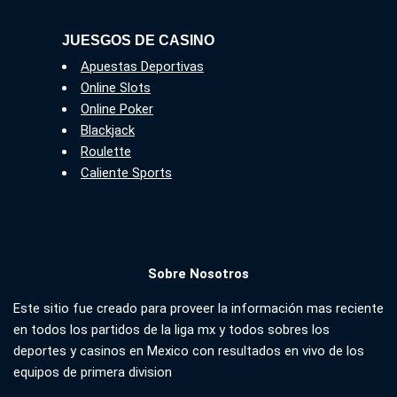
JUESGOS DE CASINO
Apuestas Deportivas
Online Slots
Online Poker
Blackjack
Roulette
Caliente Sports
Sobre Nosotros
Este sitio fue creado para proveer la información mas reciente
en todos los partidos de la liga mx y todos sobres los
deportes y casinos en Mexico con resultados en vivo de los
equipos de primera division