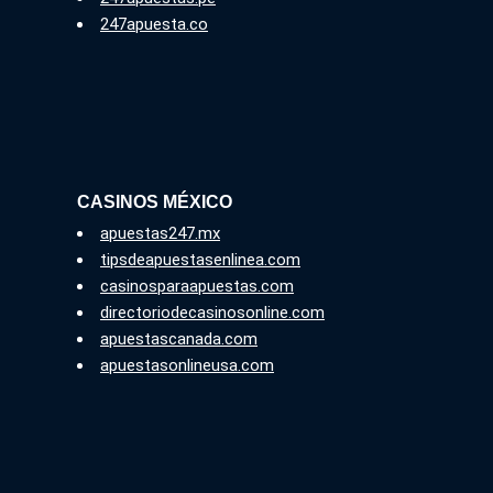
247apuesta.co
CASINOS MÉXICO
apuestas247.mx
tipsdeapuestasenlinea.com
casinosparaapuestas.com
directoriodecasinosonline.com
apuestascanada.com
apuestasonlineusa.com