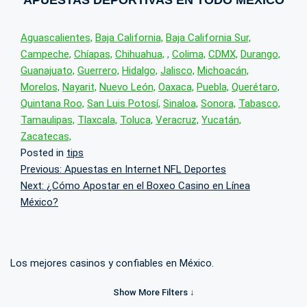
APUESTAS DEPORTIVAS EN TODO MÉXICO
Aguascalientes,
Baja California,
Baja California Sur,
Campeche,
Chíapas,
Chihuahua,
,
Colima,
CDMX,
Durango,
Guanajuato,
Guerrero,
Hidalgo,
Jalisco,
Michoacán,
Morelos,
Nayarit,
Nuevo León,
Oaxaca,
Puebla,
Querétaro,
Quintana Roo,
San Luis Potosí,
Sinaloa,
Sonora,
Tabasco,
Tamaulipas,
Tlaxcala,
Toluca,
Veracruz,
Yucatán,
Zacatecas,
Posted in
tips
NAVEGACIÓN
Previous:
Apuestas en Internet NFL Deportes
DE
Next:
¿Cómo Apostar en el Boxeo Casino en Línea
ENTRADAS
México?
Los mejores casinos y confiables en México.
Show More Filters ↓