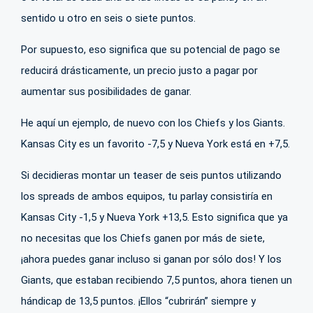
sentido u otro en seis o siete puntos.
Por supuesto, eso significa que su potencial de pago se
reducirá drásticamente, un precio justo a pagar por
aumentar sus posibilidades de ganar.
He aquí un ejemplo, de nuevo con los Chiefs y los Giants.
Kansas City es un favorito -7,5 y Nueva York está en +7,5.
Si decidieras montar un teaser de seis puntos utilizando
los spreads de ambos equipos, tu parlay consistiría en
Kansas City -1,5 y Nueva York +13,5. Esto significa que ya
no necesitas que los Chiefs ganen por más de siete,
¡ahora puedes ganar incluso si ganan por sólo dos! Y los
Giants, que estaban recibiendo 7,5 puntos, ahora tienen un
hándicap de 13,5 puntos. ¡Ellos “cubrirán” siempre y