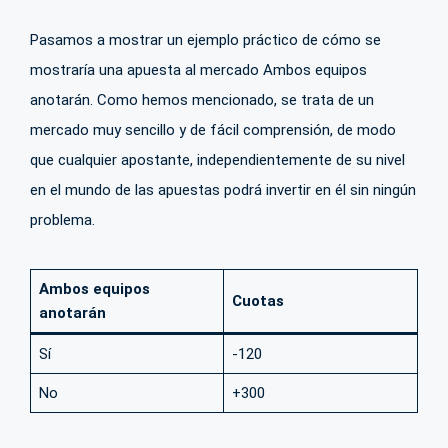
Pasamos a mostrar un ejemplo práctico de cómo se
mostraría una apuesta al mercado Ambos equipos
anotarán. Como hemos mencionado, se trata de un
mercado muy sencillo y de fácil comprensión, de modo
que cualquier apostante, independientemente de su nivel
en el mundo de las apuestas podrá invertir en él sin ningún
problema.
Ambos equipos
Cuotas
anotarán
Sí
-120
No
+300