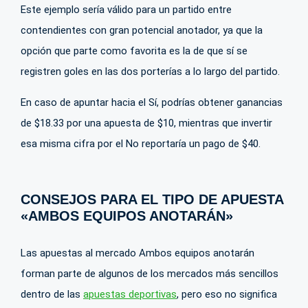
Este ejemplo sería válido para un partido entre
contendientes con gran potencial anotador, ya que la
opción que parte como favorita es la de que sí se
registren goles en las dos porterías a lo largo del partido.
En caso de apuntar hacia el Sí, podrías obtener ganancias
de $18.33 por una apuesta de $10, mientras que invertir
esa misma cifra por el No reportaría un pago de $40.
CONSEJOS PARA EL TIPO DE APUESTA
«AMBOS EQUIPOS ANOTARÁN»
Las apuestas al mercado Ambos equipos anotarán
forman parte de algunos de los mercados más sencillos
dentro de las
apuestas deportivas
, pero eso no significa