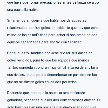
que haya que tomar precauciones antes de lanzarse a por
una cuota llamativa.
Si tenemos en cuenta que hablamos de apuestas
relacionadas con los goles, es evidente que hay que echar
mano de las estadísticas para saber si hablamos de dos
equipos capacitados para anotar con facilidad.
Por supuesto, también conviene revisar sus datos de
goles recibidos, puesto que los equipos que menos
tantos concedan pondrán muy difícil la tarea de anotar a
sus rivales, lo que podría desembocar en partidos en los
que no se firmen goles en las dos porterías.
Recuerda que, para que la apuesta sea declarada
ganadora, necesitas que los dos contendientes anoten. Si
solo hay goles en una portería o el duelo acaba con 0-0,