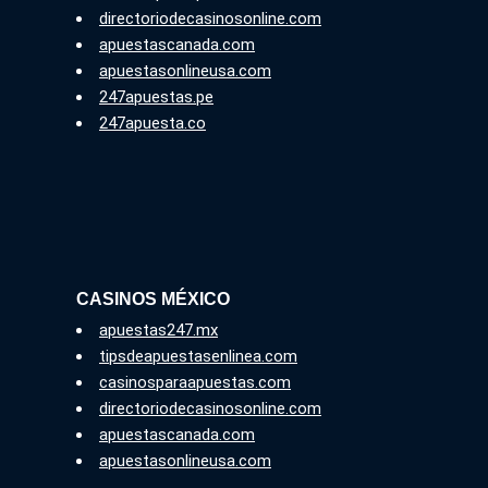
directoriodecasinosonline.com
apuestascanada.com
apuestasonlineusa.com
247apuestas.pe
247apuesta.co
CASINOS MÉXICO
apuestas247.mx
tipsdeapuestasenlinea.com
casinosparaapuestas.com
directoriodecasinosonline.com
apuestascanada.com
apuestasonlineusa.com