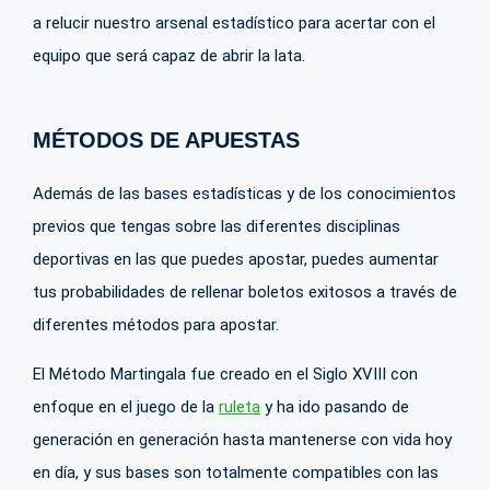
a relucir nuestro arsenal estadístico para acertar con el
equipo que será capaz de abrir la lata.
MÉTODOS DE APUESTAS
Además de las bases estadísticas y de los conocimientos
previos que tengas sobre las diferentes disciplinas
deportivas en las que puedes apostar, puedes aumentar
tus probabilidades de rellenar boletos exitosos a través de
diferentes métodos para apostar.
El Método Martingala fue creado en el Siglo XVIII con
enfoque en el juego de la
ruleta
y ha ido pasando de
generación en generación hasta mantenerse con vida hoy
en día, y sus bases son totalmente compatibles con las