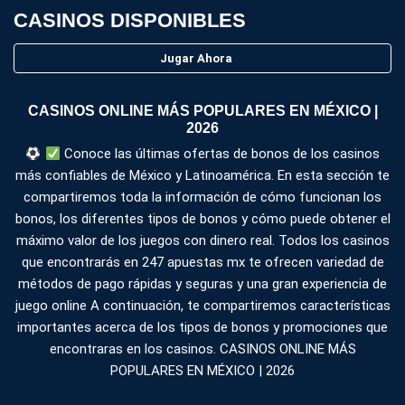
CASINOS DISPONIBLES
Jugar Ahora
CASINOS ONLINE MÁS POPULARES EN MÉXICO |
2026
Conoce las últimas ofertas de bonos de los casinos
más confiables de México y Latinoamérica. En esta sección te
compartiremos toda la información de cómo funcionan los
bonos, los diferentes tipos de bonos y cómo puede obtener el
máximo valor de los juegos con dinero real. Todos los casinos
que encontrarás en 247 apuestas mx te ofrecen variedad de
métodos de pago rápidas y seguras y una gran experiencia de
juego online A continuación, te compartiremos características
importantes acerca de los tipos de bonos y promociones que
encontraras en los casinos. CASINOS ONLINE MÁS
POPULARES EN MÉXICO | 2026