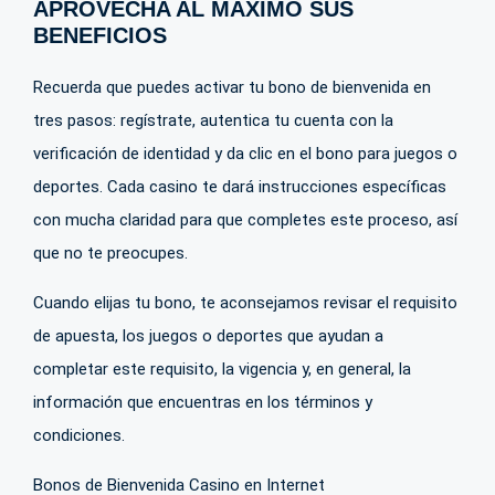
APROVECHA AL MÁXIMO SUS
BENEFICIOS
Recuerda que puedes activar tu bono de bienvenida en
tres pasos: regístrate, autentica tu cuenta con la
verificación de identidad y da clic en el bono para juegos o
deportes. Cada casino te dará instrucciones específicas
con mucha claridad para que completes este proceso, así
que no te preocupes.
Cuando elijas tu bono, te aconsejamos revisar el requisito
de apuesta, los juegos o deportes que ayudan a
completar este requisito, la vigencia y, en general, la
información que encuentras en los términos y
condiciones.
Bonos de Bienvenida Casino en Internet