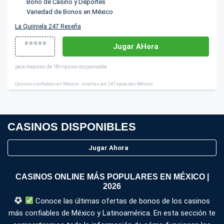
Bono de Casino y Deportes
Variedad de Bonos en México
La Quiiniela 247 Reseña
*****
Jugar AHora
para mayores de 18+ casino responsable
Casinos confiables en México - reseñas por 247 apuestas México
CASINOS DISPONIBLES
Jugar Ahora
CASINOS ONLINE MÁS POPULARES EN MÉXICO |
2026
Conoce las últimas ofertas de bonos de los casinos
más confiables de México y Latinoamérica. En esta sección te