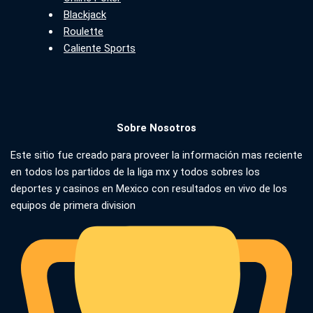
Blackjack
Roulette
Caliente Sports
Sobre Nosotros
Este sitio fue creado para proveer la información mas reciente
en todos los partidos de la liga mx y todos sobres los
deportes y casinos en Mexico con resultados en vivo de los
equipos de primera division