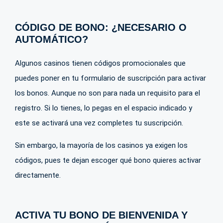
CÓDIGO DE BONO: ¿NECESARIO O
AUTOMÁTICO?
Algunos casinos tienen códigos promocionales que
puedes poner en tu formulario de suscripción para activar
los bonos. Aunque no son para nada un requisito para el
registro. Si lo tienes, lo pegas en el espacio indicado y
este se activará una vez completes tu suscripción.
Sin embargo, la mayoría de los casinos ya exigen los
códigos, pues te dejan escoger qué bono quieres activar
directamente.
ACTIVA TU BONO DE BIENVENIDA Y