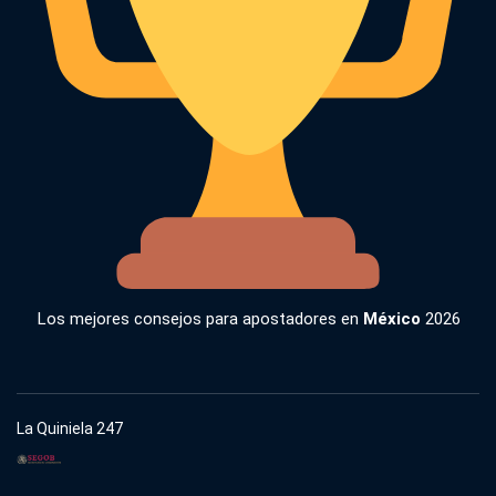
IE
La Quiniela 247 México
Los mejores consejos para apostadores en
México
2026
La Quiniela 247