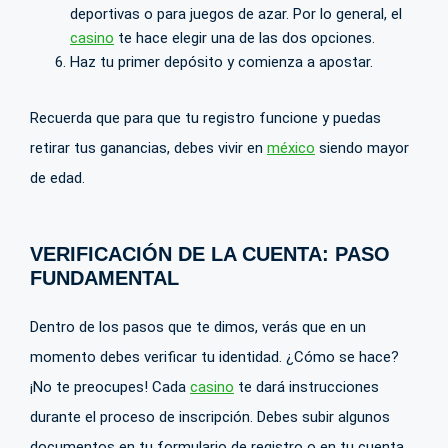
deportivas o para juegos de azar. Por lo general, el
casino
te hace elegir una de las dos opciones.
Haz tu primer depósito y comienza a apostar.
Recuerda que para que tu registro funcione y puedas
retirar tus ganancias, debes vivir en
méx
i
co
siendo mayor
de edad.
VERIFICACIÓN DE LA CUENTA: PASO
FUNDAMENTAL
Dentro de los pasos que te dimos, verás que en un
momento debes verificar tu identidad. ¿Cómo se hace?
¡No te preocupes! Cada
casino
te dará instrucciones
durante el proceso de inscripción. Debes subir algunos
documentos en tu formulario de registro o en tu cuenta