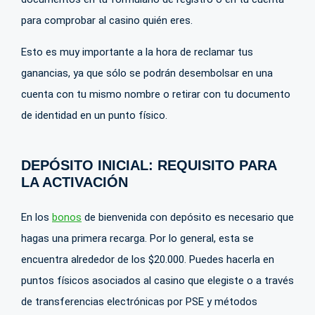
para comprobar al casino quién eres.
Esto es muy importante a la hora de reclamar tus
ganancias, ya que sólo se podrán desembolsar en una
cuenta con tu mismo nombre o retirar con tu documento
de identidad en un punto físico.
DEPÓSITO INICIAL: REQUISITO PARA
LA ACTIVACIÓN
En los
bonos
de bienvenida con depósito es necesario que
hagas una primera recarga. Por lo general, esta se
encuentra alrededor de los $20.000. Puedes hacerla en
puntos físicos asociados al casino que elegiste o a través
de transferencias electrónicas por PSE y métodos