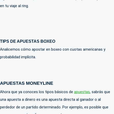
en tu viaje al ring.
TIPS DE APUESTAS BOXEO
Analicemos cómo apostar en boxeo con cuotas americanas y
probabilidad implícita.
APUESTAS MONEYLINE
Ahora que ya conoces los tipos básicos de
apuestas
, sabrás que
una apuesta a dinero es una apuesta directa al ganador o al
perdedor de un partido determinado. Por ejemplo, es posible que