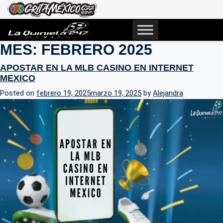
MES:
FEBRERO 2025
APOSTAR EN LA MLB CASINO EN INTERNET
MEXICO
Posted on
febrero 19, 2025
marzo 19, 2025
by
Alejandra