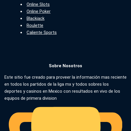
Online Slots
Online Poker
Blackjack
Roulette
Caliente Sports
Sobre Nosotros
Este sitio fue creado para proveer la información mas reciente
en todos los partidos de la liga mx y todos sobres los
deportes y casinos en Mexico con resultados en vivo de los
equipos de primera division