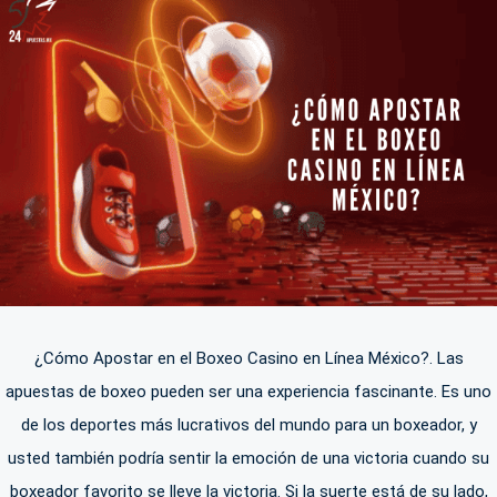
¿Cómo Apostar en el Boxeo Casino en Línea México?. Las
apuestas de boxeo pueden ser una experiencia fascinante. Es uno
de los deportes más lucrativos del mundo para un boxeador, y
usted también podría sentir la emoción de una victoria cuando su
boxeador favorito se lleve la victoria. Si la suerte está de su lado,