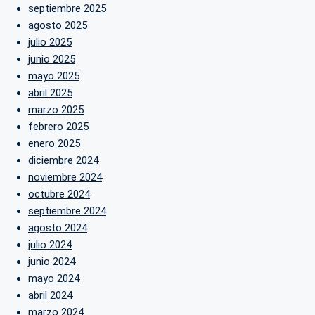
septiembre 2025
agosto 2025
julio 2025
junio 2025
mayo 2025
abril 2025
marzo 2025
febrero 2025
enero 2025
diciembre 2024
noviembre 2024
octubre 2024
septiembre 2024
agosto 2024
julio 2024
junio 2024
mayo 2024
abril 2024
marzo 2024