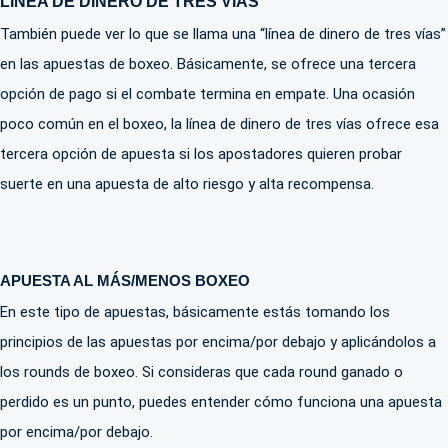
LÍNEA DE DINERO DE TRES VÍAS
También puede ver lo que se llama una “línea de dinero de tres vías”
en las apuestas de boxeo. Básicamente, se ofrece una tercera
opción de pago si el combate termina en empate. Una ocasión
poco común en el boxeo, la línea de dinero de tres vías ofrece esa
tercera opción de apuesta si los apostadores quieren probar
suerte en una apuesta de alto riesgo y alta recompensa.
APUESTA AL MÁS/MENOS BOXEO
En este tipo de apuestas, básicamente estás tomando los
principios de las apuestas por encima/por debajo y aplicándolos a
los rounds de boxeo. Si consideras que cada round ganado o
perdido es un punto, puedes entender cómo funciona una apuesta
por encima/por debajo.