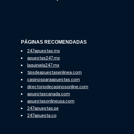
PÁGINAS RECOMENDADAS
247apuestas.mx
apuestas247.mx
laquiniela247.mx
tipsdeapuestasenlinea.com
casinosparaapuestas.com
directoriodecasinosonline.com
apuestascanada.com
apuestasonlineusa.com
247apuestas.pe
247apuesta.co