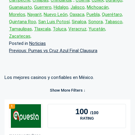
Guanajuato,
Guerrero,
Hidalgo,
Jalisco,
Michoacán,
Morelos,
Nayarit,
Nuevo León,
Oaxaca,
Puebla,
Querétaro,
Quintana Roo,
San Luis Potosí,
Sinaloa,
Sonora,
Tabasco,
Tamaulipas,
Tlaxcala,
Toluca,
Veracruz,
Yucatán,
Zacatecas,
Posted in
Noticias
NAVEGACIÓN
Previous:
Pumas vs Cruz Azul Final Clausura
DE
ENTRADAS
Los mejores casinos y confiables en México.
Show More Filters ↓
1.
100
/100
RATING