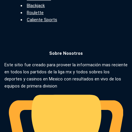
Blackjack
Roulette
Caliente Sports
Sobre Nosotros
Este sitio fue creado para proveer la información mas reciente
en todos los partidos de la liga mx y todos sobres los
deportes y casinos en Mexico con resultados en vivo de los
equipos de primera division