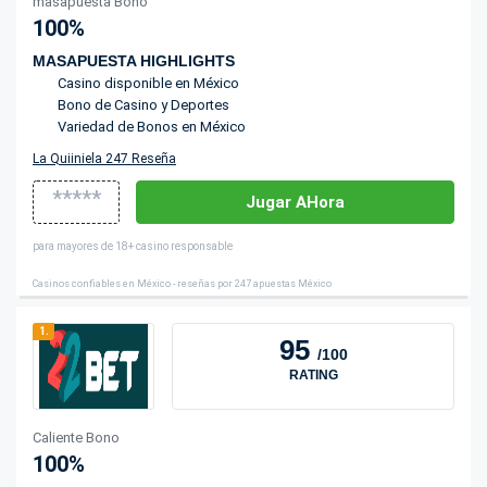
masapuesta Bono
100%
MASAPUESTA HIGHLIGHTS
Casino disponible en México
Bono de Casino y Deportes
Variedad de Bonos en México
La Quiiniela 247 Reseña
*****
Jugar AHora
para mayores de 18+ casino responsable
Casinos confiables en México - reseñas por 247 apuestas México
1.
95
/100
RATING
Caliente Bono
100%