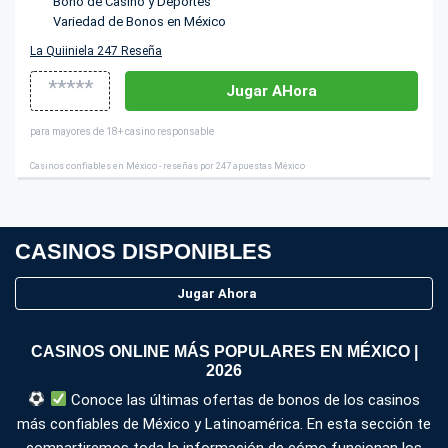
Bono de Casino y Deportes
Variedad de Bonos en México
La Quiiniela 247 Reseña
*****
Jugar AHora
para mayores de 18+ casino responsable
Casinos confiables en México - reseñas por 247 apuestas México
CASINOS DISPONIBLES
Jugar Ahora
CASINOS ONLINE MÁS POPULARES EN MÉXICO |
2026
Conoce las últimas ofertas de bonos de los casinos
más confiables de México y Latinoamérica. En esta sección te
compartiremos toda la información de cómo funcionan los