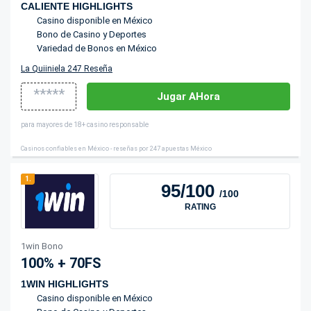
CALIENTE HIGHLIGHTS
Casino disponible en México
Bono de Casino y Deportes
Variedad de Bonos en México
La Quiiniela 247 Reseña
*****
Jugar AHora
para mayores de 18+ casino responsable
Casinos confiables en México - reseñas por 247 apuestas México
1.
95/100
/100
RATING
1win Bono
100% + 70FS
1WIN HIGHLIGHTS
Casino disponible en México