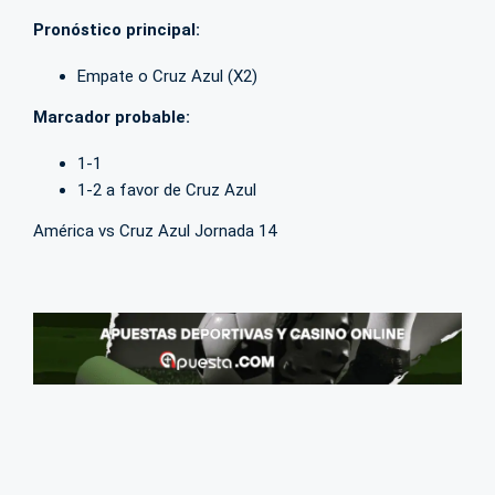
Pronóstico principal:
Empate o Cruz Azul (X2)
Marcador probable:
1-1
1-2 a favor de Cruz Azul
América vs Cruz Azul Jornada 14