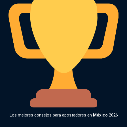
IE
La Quiniela 247 México
Los mejores consejos para apostadores en
México
2026