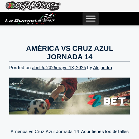
AMÉRICA VS CRUZ AZUL
JORNADA 14
Posted on
abril 6, 2026
mayo 13, 2026
by
Alejandra
América vs Cruz Azul Jornada 14. Aquí tienes los detalles