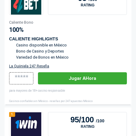
RATING
Caliente Bono
100%
CALIENTE HIGHLIGHTS
Casino disponible en México
Bono de Casino y Deportes
Variedad de Bonos en México
La Quiiniela 247 Reseña
*****
Jugar AHora
para mayores de 18+ casino responsable
Casinos confiables en México - reseñas por 247 apuestas México
1.
95/100
/100
RATING