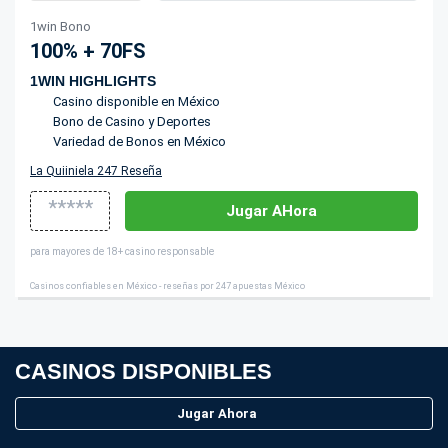
1win Bono
100% + 70FS
1WIN HIGHLIGHTS
Casino disponible en México
Bono de Casino y Deportes
Variedad de Bonos en México
La Quiiniela 247 Reseña
*****
Jugar AHora
para mayores de 18+ casino responsable
Casinos confiables en México - reseñas por 247 apuestas México
CASINOS DISPONIBLES
Jugar Ahora