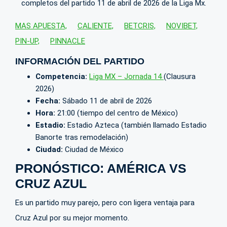
completos del partido 11 de abril de 2026 de la Liga Mx.
MAS APUESTA,
CALIENTE,
BETCRIS,
NOVIBET,
PIN-UP,
PINNACLE
INFORMACIÓN DEL PARTIDO
Competencia:
Liga MX – Jornada 14
(Clausura
2026)
Fecha:
Sábado 11 de abril de 2026
Hora:
21:00 (tiempo del centro de México)
Estadio:
Estadio Azteca (también llamado Estadio
Banorte tras remodelación)
Ciudad:
Ciudad de México
PRONÓSTICO: AMÉRICA VS
CRUZ AZUL
Es un partido muy parejo, pero con ligera ventaja para
Cruz Azul por su mejor momento.