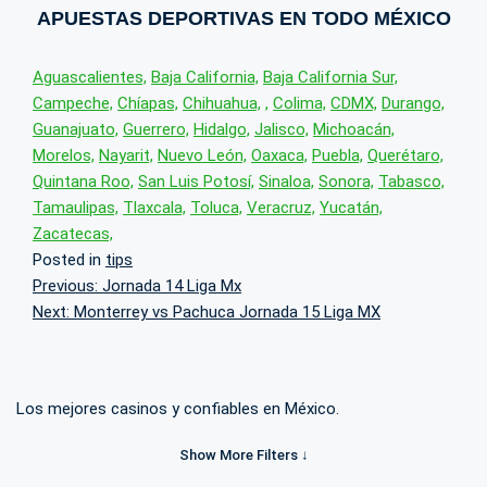
APUESTAS DEPORTIVAS EN TODO MÉXICO
Aguascalientes,
Baja California,
Baja California Sur,
Campeche,
Chíapas,
Chihuahua,
,
Colima,
CDMX,
Durango,
Guanajuato,
Guerrero,
Hidalgo,
Jalisco,
Michoacán,
Morelos,
Nayarit,
Nuevo León,
Oaxaca,
Puebla,
Querétaro,
Quintana Roo,
San Luis Potosí,
Sinaloa,
Sonora,
Tabasco,
Tamaulipas,
Tlaxcala,
Toluca,
Veracruz,
Yucatán,
Zacatecas,
Posted in
tips
NAVEGACIÓN
Previous:
Jornada 14 Liga Mx
DE
Next:
Monterrey vs Pachuca Jornada 15 Liga MX
ENTRADAS
Los mejores casinos y confiables en México.
Show More Filters ↓