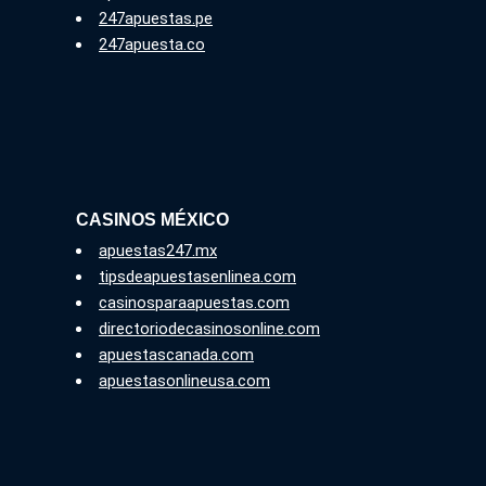
247apuestas.pe
247apuesta.co
CASINOS MÉXICO
apuestas247.mx
tipsdeapuestasenlinea.com
casinosparaapuestas.com
directoriodecasinosonline.com
apuestascanada.com
apuestasonlineusa.com