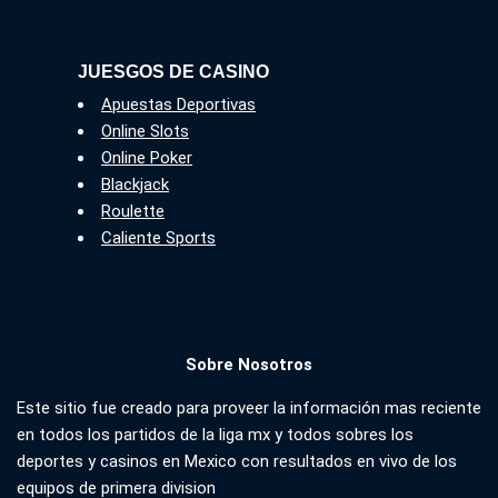
JUESGOS DE CASINO
Apuestas Deportivas
Online Slots
Online Poker
Blackjack
Roulette
Caliente Sports
Sobre Nosotros
Este sitio fue creado para proveer la información mas reciente
en todos los partidos de la liga mx y todos sobres los
deportes y casinos en Mexico con resultados en vivo de los
equipos de primera division