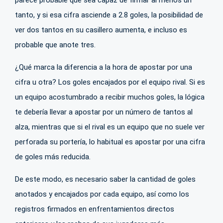
tanto, y si esa cifra asciende a 2.8 goles, la posibilidad de
ver dos tantos en su casillero aumenta, e incluso es
probable que anote tres.
¿Qué marca la diferencia a la hora de apostar por una
cifra u otra? Los goles encajados por el equipo rival. Si es
un equipo acostumbrado a recibir muchos goles, la lógica
te debería llevar a apostar por un número de tantos al
alza, mientras que si el rival es un equipo que no suele ver
perforada su portería, lo habitual es apostar por una cifra
de goles más reducida.
De este modo, es necesario saber la cantidad de goles
anotados y encajados por cada equipo, así como los
registros firmados en enfrentamientos directos