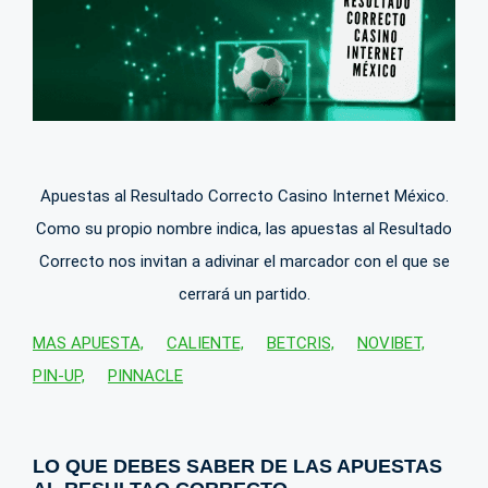
Apuestas al Resultado Correcto Casino Internet México.
Como su propio nombre indica, las apuestas al Resultado
Correcto nos invitan a adivinar el marcador con el que se
cerrará un partido.
MAS APUESTA,
CALIENTE,
BETCRIS,
NOVIBET,
PIN-UP,
PINNACLE
LO QUE DEBES SABER DE LAS APUESTAS