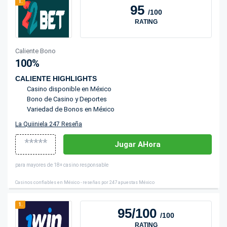
1.
95
/100
RATING
Caliente Bono
100%
CALIENTE HIGHLIGHTS
Casino disponible en México
Bono de Casino y Deportes
Variedad de Bonos en México
La Quiiniela 247 Reseña
*****
Jugar AHora
para mayores de 18+ casino responsable
Casinos confiables en México - reseñas por 247 apuestas México
1.
95/100
/100
RATING