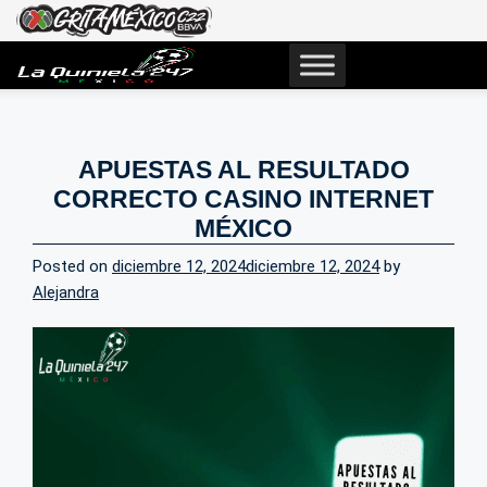
APUESTAS AL RESULTADO
CORRECTO CASINO INTERNET
MÉXICO
Posted on
diciembre 12, 2024
diciembre 12, 2024
by
Alejandra