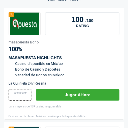
1.
100
/100
RATING
masapuesta Bono
100%
MASAPUESTA HIGHLIGHTS
Casino disponible en México
Bono de Casino y Deportes
Variedad de Bonos en México
La Quiiniela 247 Reseña
*****
Jugar AHora
para mayores de 18+ casino responsable
Casinos confiables en México - reseñas por 247 apuestas México