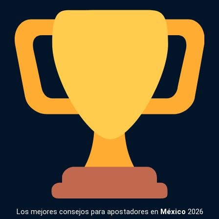
IE
La Quiniela 247 México
Los mejores consejos para apostadores en
México
2026