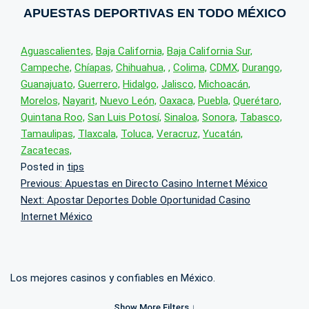
APUESTAS DEPORTIVAS EN TODO MÉXICO
Aguascalientes,
Baja California,
Baja California Sur,
Campeche,
Chíapas,
Chihuahua,
,
Colima,
CDMX,
Durango,
Guanajuato,
Guerrero,
Hidalgo,
Jalisco,
Michoacán,
Morelos,
Nayarit,
Nuevo León,
Oaxaca,
Puebla,
Querétaro,
Quintana Roo,
San Luis Potosí,
Sinaloa,
Sonora,
Tabasco,
Tamaulipas,
Tlaxcala,
Toluca,
Veracruz,
Yucatán,
Zacatecas,
Posted in
tips
NAVEGACIÓN
Previous:
Apuestas en Directo Casino Internet México
DE
Next:
Apostar Deportes Doble Oportunidad Casino
ENTRADAS
Internet México
Los mejores casinos y confiables en México.
Show More Filters ↓