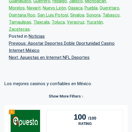
Guanajuato,
Guerrero,
Hidalgo,
Jalisco,
Michoacán,
Morelos,
Nayarit,
Nuevo León,
Oaxaca,
Puebla,
Querétaro,
Quintana Roo,
San Luis Potosí,
Sinaloa,
Sonora,
Tabasco,
Tamaulipas,
Tlaxcala,
Toluca,
Veracruz,
Yucatán,
Zacatecas,
Posted in
Noticias
NAVEGACIÓN
Previous:
Apostar Deportes Doble Oportunidad Casino
DE
Internet México
ENTRADAS
Next:
Apuestas en Internet NFL Deportes
Los mejores casinos y confiables en México.
Show More Filters ↓
1.
100
/100
RATING