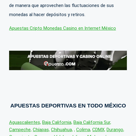
de manera que aprovechen las fluctuaciones de sus
monedas al hacer depósitos y retiros.
Apuestas Cripto Monedas Casino en Internet México
APUESTAS DEPORTIVAS EN TODO MÉXICO
Aguascalientes,
Baja California,
Baja California Sur,
Campeche,
Chíapas,
Chihuahua,
,
Colima,
CDMX,
Durango,