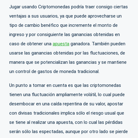
Jugar usando Criptomonedas podría traer consigo ciertas
ventajas a sus usuarios, ya que puede aprovecharse un
tipo de cambio benéfico que incremente el monto de
ingreso y por consiguiente las ganancias obtenidas en
caso de obtener una
apuesta
ganadora. También pueden
usarse las ganancias obtenidas por las fluctuaciones, de
manera que se potencializan las ganancias y se mantiene
un control de gastos de moneda tradicional.
Un punto a tomar en cuenta es que las criptomonedas
tienen una fluctuación ampliamente volátil, lo cual puede
desembocar en una caída repentina de su valor, apostar
con divisas tradicionales implica sólo el riesgo usual que
se tiene al realizar una apuesta, con lo cual las pérdidas
serán sólo las espectadas, aunque por otro lado se pierde