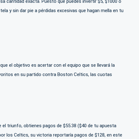
sa cantidad exacta. Puesto que puedes invertir $5, $1000 o
ela y sin dar pie a pérdidas excesivas que hagan mella en tu
e el objetivo es acertar con el equipo que se llevará la
voritos en su partido contra Boston Celtics, las cuotas
e el triunfo, obtienes pagos de $55.38 ($40 de tu apuesta
or los Celtics, su victoria reportaría pagos de $128, en este