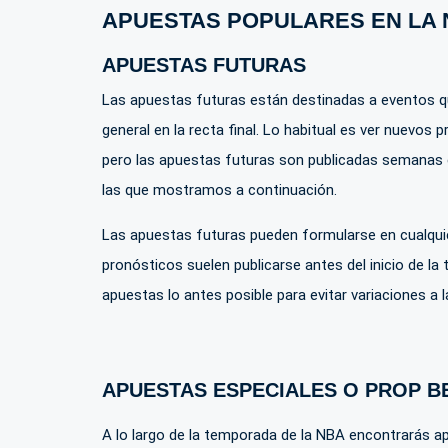
APUESTAS POPULARES EN LA
APUESTAS FUTURAS
Las apuestas futuras están destinadas a eventos q
general en la recta final. Lo habitual es ver nuevos
pero las apuestas futuras son publicadas semanas
las que mostramos a continuación.
Las apuestas futuras pueden formularse en cualqui
pronósticos suelen publicarse antes del inicio de 
apuestas lo antes posible para evitar variaciones a l
APUESTAS ESPECIALES O PROP B
A lo largo de la temporada de la NBA encontrarás a