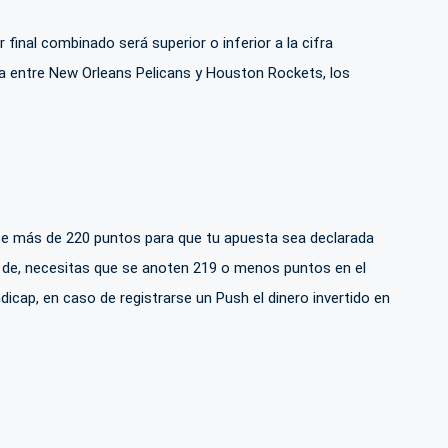
 final combinado será superior o inferior a la cifra
ra entre New Orleans Pelicans y Houston Rockets, los
arse más de 220 puntos para que tu apuesta sea declarada
 de, necesitas que se anoten 219 o menos puntos en el
dicap, en caso de registrarse un Push el dinero invertido en