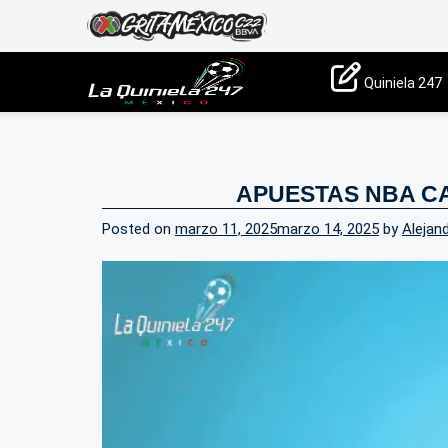
Quiniela 247
APUESTAS NBA CA
Posted on
marzo 11, 2025
marzo 14, 2025
by
Alejan