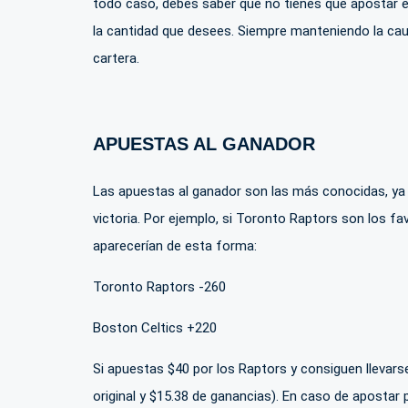
todo caso, debes saber que no tienes que apostar e
la cantidad que desees. Siempre manteniendo la caut
cartera.
APUESTAS AL GANADOR
Las apuestas al ganador son las más conocidas, ya qu
victoria. Por ejemplo, si Toronto Raptors son los fa
aparecerían de esta forma:
Toronto Raptors -260
Boston Celtics +220
Si apuestas $40 por los Raptors y consiguen llevars
original y $15.38 de ganancias). En caso de apostar p