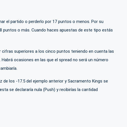
ar el partido o perderlo por 17 puntos o menos. Por su
 18 puntos o más. Cuando haces apuestas de este tipo estás
 cifras superiores a los cinco puntos teniendo en cuenta las
o. Habrá ocasiones en las que el spread no será un número
cambiaría.
ez de los -17.5 del ejemplo anterior y Sacramento Kings se
sta se declararía nula (Push) y recibirías la cantidad