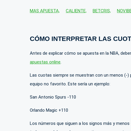
MAS APUESTA,
CALIENTE,
BETCRIS,
NOVIBE
CÓMO INTERPRETAR LAS CUO
Antes de explicar cómo se apuesta en la NBA, debe
apuestas online
.
Las cuotas siempre se muestran con un menos (-) pa
equipo no favorito. Este sería un ejemplo:
San Antonio Spurs -110
Orlando Magic +110
Los números que siguen a los signos más y menos s