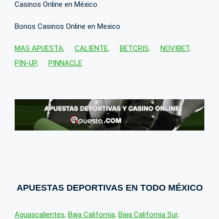
Casinos Online en México
Bonos Casinos Online en Mexico
MAS APUESTA,
CALIENTE,
BETCRIS,
NOVIBET,
PIN-UP,
PINNACLE
APUESTAS DEPORTIVAS EN TODO MÉXICO
Aguascalientes,
Baja California,
Baja California Sur,