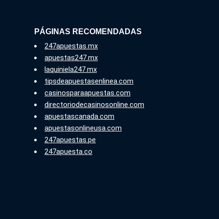
PÁGINAS RECOMENDADAS
247apuestas.mx
apuestas247.mx
laquiniela247.mx
tipsdeapuestasenlinea.com
casinosparaapuestas.com
directoriodecasinosonline.com
apuestascanada.com
apuestasonlineusa.com
247apuestas.pe
247apuesta.co