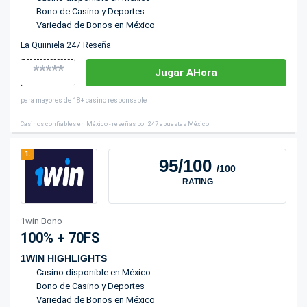
Bono de Casino y Deportes
Variedad de Bonos en México
La Quiiniela 247 Reseña
*****
Jugar AHora
para mayores de 18+ casino responsable
Casinos confiables en México - reseñas por 247 apuestas México
1.
95/100
/100
RATING
1win Bono
100% + 70FS
1WIN HIGHLIGHTS
Casino disponible en México
Bono de Casino y Deportes
Variedad de Bonos en México