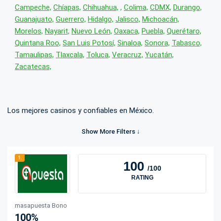
Campeche,
Chíapas,
Chihuahua,
,
Colima,
CDMX,
Durango,
Guanajuato,
Guerrero,
Hidalgo,
Jalisco,
Michoacán,
Morelos,
Nayarit,
Nuevo León,
Oaxaca,
Puebla,
Querétaro,
Quintana Roo,
San Luis Potosí,
Sinaloa,
Sonora,
Tabasco,
Tamaulipas,
Tlaxcala,
Toluca,
Veracruz,
Yucatán,
Zacatecas,
Los mejores casinos y confiables en México.
Show More Filters ↓
1.
100
/100
RATING
masapuesta Bono
100%