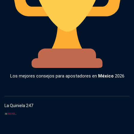
IE
La Quiniela 247 México
Los mejores consejos para apostadores en
México
2026
La Quiniela 247