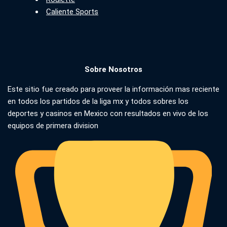
Caliente Sports
Sobre Nosotros
Este sitio fue creado para proveer la información mas reciente
en todos los partidos de la liga mx y todos sobres los
deportes y casinos en Mexico con resultados en vivo de los
equipos de primera division