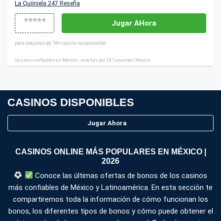
La Quiiniela 247 Reseña
*****
Jugar AHora
para mayores de 18+ casino responsable
Casinos confiables en México - reseñas por 247 apuestas México
CASINOS DISPONIBLES
Jugar Ahora
CASINOS ONLINE MÁS POPULARES EN MÉXICO |
2026
Conoce las últimas ofertas de bonos de los casinos
más confiables de México y Latinoamérica. En esta sección te
compartiremos toda la información de cómo funcionan los
bonos, los diferentes tipos de bonos y cómo puede obtener el