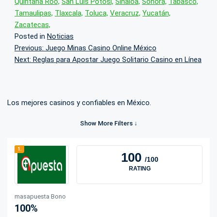
Quintana Roo,
San Luis Potosí,
Sinaloa,
Sonora,
Tabasco,
Tamaulipas,
Tlaxcala,
Toluca,
Veracruz,
Yucatán,
Zacatecas,
Posted in
Noticias
NAVEGACIÓN
Previous:
Juego Minas Casino Online México
DE
Next:
Reglas para Apostar Juego Solitario Casino en Línea
ENTRADAS
Los mejores casinos y confiables en México.
Show More Filters ↓
1.
100
/100
RATING
masapuesta Bono
100%