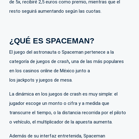
de 5x, recibiré 2,5 euros como premio, mientras que el
resto seguirá aumentando según las cuotas.
¿QUÉ ES SPACEMAN?
El juego del astronauta o Spaceman pertenece a la
categoría de juegos de
crash
,
una de las más populares
en los casinos online de México junto a
los jackpots y juegos de mesa.
La dinámica en los juegos de crash es muy simple: el
jugador escoge un monto o cifra y a medida que
transcurre el tiempo, o la distancia recorrida por el piloto
o vehículo, el multiplicador de la apuesta aumenta.
Además de su interfaz entretenida, Spaceman