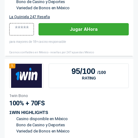
Bono de Casino y Deportes
Variedad de Bonos en México
La Quiiniela 247 Reseña
*****
Jugar AHora
para mayores de 18+ casino responsable
Casinos confiables en México - reseñas por 247 apuestas México
1.
95/100
/100
RATING
1win Bono
100% + 70FS
1WIN HIGHLIGHTS
Casino disponible en México
Bono de Casino y Deportes
Variedad de Bonos en México