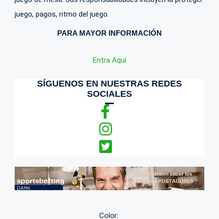
juego, pagos, ritmo del juego.
PARA MAYOR INFORMACIÓN
Entra Aquí
SÍGUENOS EN NUESTRAS REDES
SOCIALES
Color: 
