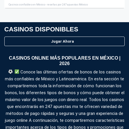
Casinos confiables en México - reseñas por 247 apuestas México
CASINOS DISPONIBLES
Jugar Ahora
CASINOS ONLINE MÁS POPULARES EN MÉXICO |
2026
Conoce las últimas ofertas de bonos de los casinos
más confiables de México y Latinoamérica. En esta sección te
compartiremos toda la información de cómo funcionan los
bonos, los diferentes tipos de bonos y cómo puede obtener el
máximo valor de los juegos con dinero real. Todos los casinos
que encontrarás en 247 apuestas mx te ofrecen variedad de
métodos de pago rápidas y seguras y una gran experiencia de
juego online A continuación, te compartiremos características
importantes acerca de los tipos de bonos y promociones que