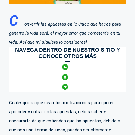
C
onvertir las apuestas en lo único que haces para
ganarte la vida será, el mayor error que cometerás en tu
vida. Así que ¡ni siquiera lo consideres!
NAVEGA DENTRO DE NUESTRO SITIO Y
CONOCE OTROS MÁS
Cualesquiera que sean tus motivaciones para querer
aprender y entrar en las apuestas, debes saber y
asegurarte de que entiendes que las apuestas, debido a
que son una forma de juego, pueden ser altamente