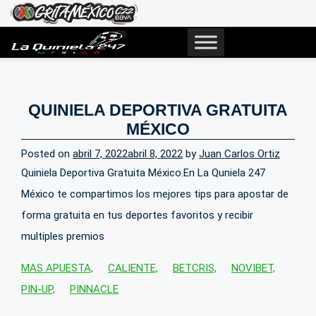
QUINIELA DEPORTIVA GRATUITA
MÉXICO
Posted on
abril 7, 2022
abril 8, 2022
by
Juan Carlos Ortiz
Quiniela Deportiva Gratuita México.En La Quniela 247
México te compartimos los mejores tips para apostar de
forma gratuita en tus deportes favoritos y recibir
multiples premios
MAS APUESTA,
CALIENTE,
BETCRIS,
NOVIBET,
PIN-UP,
PINNACLE