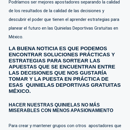
Podríamos ser mejores apostadores separando la calidad
de los resultados de la calidad de las decisiones y
descubrir el poder que tienen el aprender estrategias para
planear el futuro en las Quinielas Deportivas Gratuitas en
México.
LA BUENA NOTICIA ES QUE PODEMOS
ENCONTRAR SOLUCIONES PRÁCTICAS Y
ESTRATEGIAS PARA SORTEAR LAS
APUESTAS QUE SE ENCUENTRAN ENTRE
LAS DECISIONES QUE NOS GUSTARÍA
TOMAR Y LA PUESTA EN PRÁCTICA DE
ESAS QUINIELAS DEPORTIVAS GRATUITAS
MÉXICO.
HACER NUESTRAS QUINIELAS NO MÁS
MISERABLES CON MENOS APASIONAMIENTO
Para crear y mantener grupos con otros apostadores que