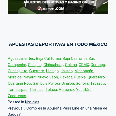
APUESTAS DEPORTIVAS EN TODO MÉXICO
Aguascalientes,
Baja California,
Baja California Sur,
Campeche,
Chíapas,
Chihuahua,
,
Colima,
CDMX,
Durango,
Guanajuato,
Guerrero,
Hidalgo,
Jalisco,
Michoacán,
Morelos,
Nayarit,
Nuevo León,
Oaxaca,
Puebla,
Querétaro,
Quintana Roo,
San Luis Potosí,
Sinaloa,
Sonora,
Tabasco,
Tamaulipas,
Tlaxcala,
Toluca,
Veracruz,
Yucatán,
Zacatecas,
Posted in
Noticias
NAVEGACIÓN
Previous:
¿Cómo es la Apuesta Pass Line en una Mesa de
DE
Dados?