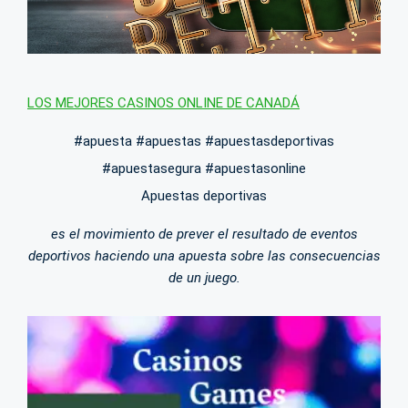
LOS MEJORES CASINOS ONLINE DE CANADÁ
#apuesta #apuestas #apuestasdeportivas
#apuestasegura #apuestasonline
Apuestas deportivas
es el movimiento de prever el resultado de eventos
deportivos haciendo una apuesta sobre las consecuencias
de un juego.