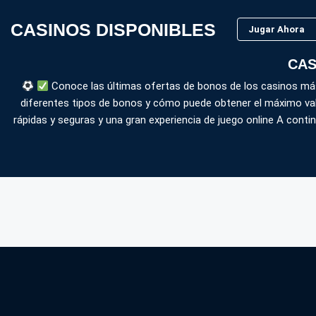
CASINOS DISPONIBLES
Jugar Ahora
CAS
Conoce las últimas ofertas de bonos de los casinos más
diferentes tipos de bonos y cómo puede obtener el máximo val
rápidas y seguras y una gran experiencia de juego online A cont