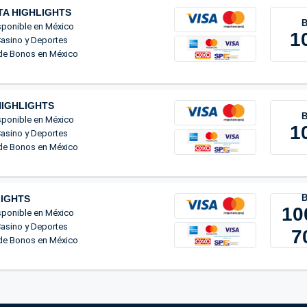
A HIGHLIGHTS
sponible en México
1
asino y Deportes
de Bonos en México
HIGHLIGHTS
sponible en México
1
asino y Deportes
de Bonos en México
LIGHTS
10
sponible en México
asino y Deportes
7
de Bonos en México