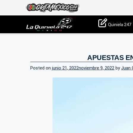
Quiniela 247
APUESTAS EN
Posted on
junio 21, 2022
noviembre 9, 2022
by
Juan 