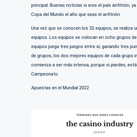
principal. Buenas noticias si eres el país anfitrión,
Copa del Mundo el año que seas el anfitrión.
Una vez que se conocen los 32 equipos, se realiza
equipos. Los equipos se colocan en ocho grupos de 
equipos juega tres juegos entre sí, ganando tres pu
de grupos, los dos mejores equipos de cada grupo i
comienza a ser más intensa, porque si pierdes, estás
Campeonato.
Apuestas en el Mundial 2022