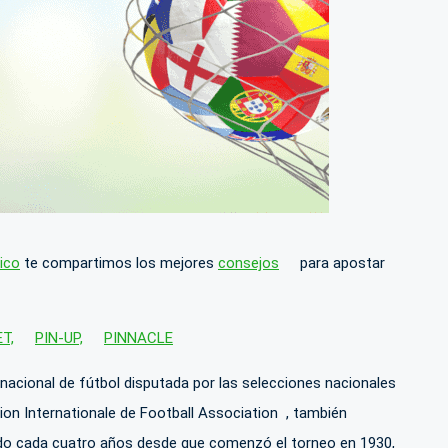
ico
te compartimos los mejores
consejos
para apostar
T,
PIN-UP,
PINNACLE
nacional de fútbol disputada por las selecciones nacionales
on Internationale de Football Association , también
o cada cuatro años desde que comenzó el torneo en 1930,