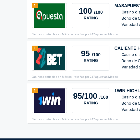
MASAPUEST
1.
100
/100
Casino di
RATING
Bono de C
Variedad 
Casinos confiables en México - reseñas por 247 apuestas México
CALIENTE 
1.
95
/100
Casino di
RATING
Bono de C
Variedad 
Casinos confiables en México - reseñas por 247 apuestas México
1WIN HIGH
1.
95/100
/100
Casino di
RATING
Bono de C
Variedad 
Casinos confiables en México - reseñas por 247 apuestas México