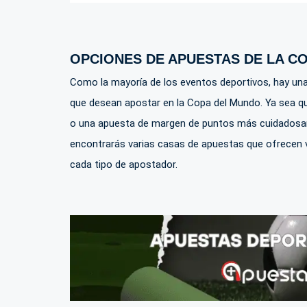
OPCIONES DE APUESTAS DE LA CO
Como la mayoría de los eventos deportivos, hay una
que desean apostar en la Copa del Mundo. Ya sea qu
o una apuesta de margen de puntos más cuidadosam
encontrarás varias casas de apuestas que ofrecen v
cada tipo de apostador.