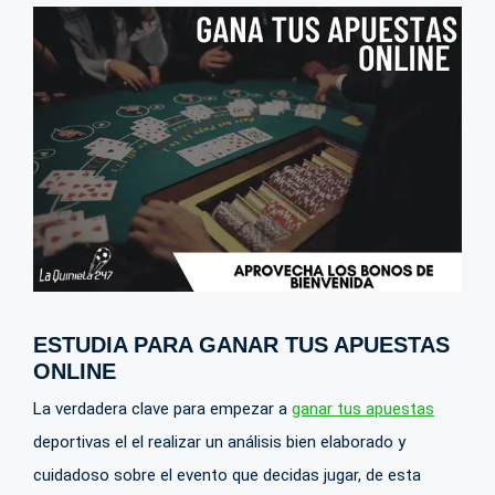
ESTUDIA PARA GANAR TUS APUESTAS
ONLINE
La verdadera clave para empezar a
ganar tus apuestas
deportivas el el realizar un análisis bien elaborado y
cuidadoso sobre el evento que decidas jugar, de esta