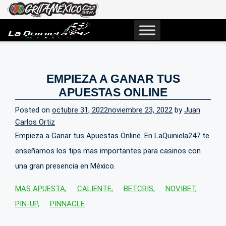
EMPIEZA A GANAR TUS
APUESTAS ONLINE
Posted on
octubre 31, 2022
noviembre 23, 2022
by
Juan
Carlos Ortiz
Empieza a Ganar tus Apuestas Online. En LaQuiniela247 te
enseñamos los tips mas importantes para casinos con
una gran presencia en México.
MAS APUESTA,
CALIENTE,
BETCRIS,
NOVIBET,
PIN-UP,
PINNACLE