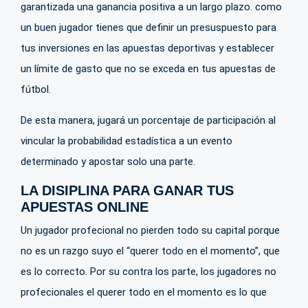
garantizada una ganancia positiva a un largo plazo. como
un buen jugador tienes que definir un presuspuesto para
tus inversiones en las apuestas deportivas y establecer
un límite de gasto que no se exceda en tus apuestas de
fútbol.
De esta manera, jugará un porcentaje de participación al
vincular la probabilidad estadística a un evento
determinado y apostar solo una parte.
LA DISIPLINA PARA GANAR TUS
APUESTAS ONLINE
Un jugador profecional no pierden todo su capital porque
no es un razgo suyo el “querer todo en el momento”, que
es lo correcto. Por su contra los parte, los jugadores no
profecionales el querer todo en el momento es lo que