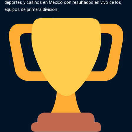
deportes y casinos en Mexico con resultados en vivo de los
equipos de primera division