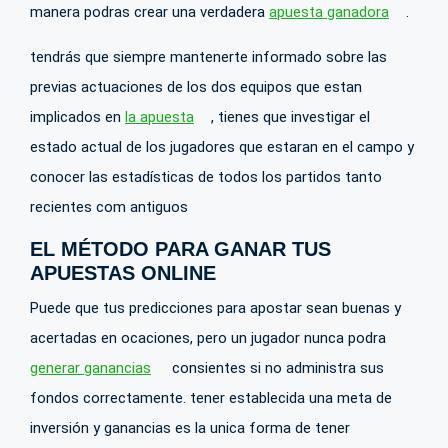
manera podras crear una verdadera
apuesta ganadora
.
tendrás que siempre mantenerte informado sobre las
previas actuaciones de los dos equipos que estan
implicados en
la apuesta
, tienes que investigar el
estado actual de los jugadores que estaran en el campo y
conocer las estadísticas de todos los partidos tanto
recientes com antiguos
EL MÉTODO PARA GANAR TUS
APUESTAS ONLINE
Puede que tus predicciones para apostar sean buenas y
acertadas en ocaciones, pero un jugador nunca podra
generar ganancias
consientes si no administra sus
fondos correctamente. tener establecida una meta de
inversión y ganancias es la unica forma de tener