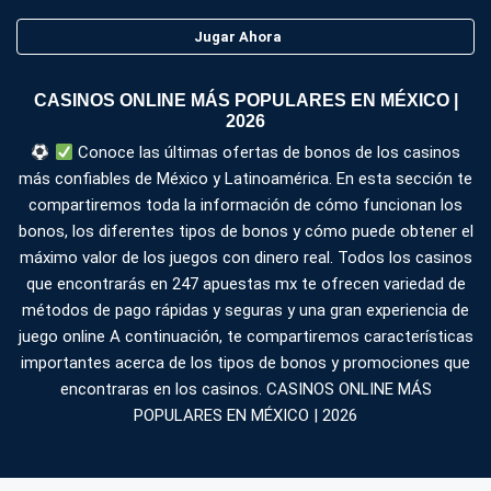
Jugar Ahora
CASINOS ONLINE MÁS POPULARES EN MÉXICO |
2026
Conoce las últimas ofertas de bonos de los casinos
más confiables de México y Latinoamérica. En esta sección te
compartiremos toda la información de cómo funcionan los
bonos, los diferentes tipos de bonos y cómo puede obtener el
máximo valor de los juegos con dinero real. Todos los casinos
que encontrarás en 247 apuestas mx te ofrecen variedad de
métodos de pago rápidas y seguras y una gran experiencia de
juego online A continuación, te compartiremos características
importantes acerca de los tipos de bonos y promociones que
encontraras en los casinos. CASINOS ONLINE MÁS
POPULARES EN MÉXICO | 2026