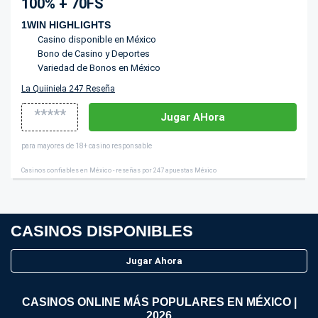
100% + 70FS
1WIN HIGHLIGHTS
Casino disponible en México
Bono de Casino y Deportes
Variedad de Bonos en México
La Quiiniela 247 Reseña
*****
Jugar AHora
para mayores de 18+ casino responsable
Casinos confiables en México - reseñas por 247 apuestas México
CASINOS DISPONIBLES
Jugar Ahora
CASINOS ONLINE MÁS POPULARES EN MÉXICO |
2026