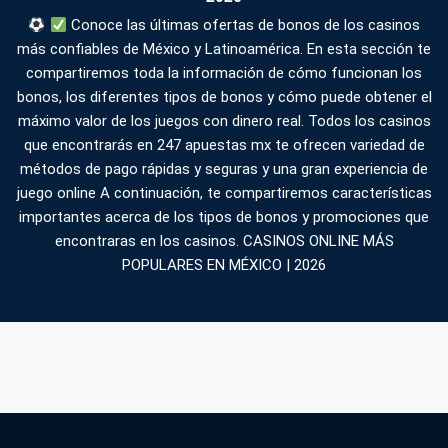
Conoce las últimas ofertas de bonos de los casinos
más confiables de México y Latinoamérica. En esta sección te
compartiremos toda la información de cómo funcionan los
bonos, los diferentes tipos de bonos y cómo puede obtener el
máximo valor de los juegos con dinero real. Todos los casinos
que encontrarás en 247 apuestas mx te ofrecen variedad de
métodos de pago rápidas y seguras y una gran experiencia de
juego online A continuación, te compartiremos características
importantes acerca de los tipos de bonos y promociones que
encontraras en los casinos. CASINOS ONLINE MÁS
POPULARES EN MÉXICO | 2026