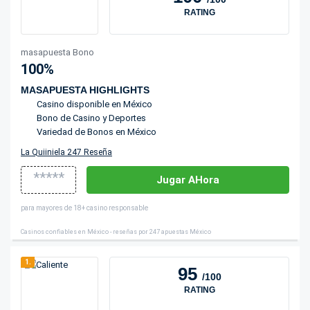
RATING
masapuesta Bono
100%
MASAPUESTA HIGHLIGHTS
Casino disponible en México
Bono de Casino y Deportes
Variedad de Bonos en México
La Quiiniela 247 Reseña
*****
Jugar AHora
para mayores de 18+ casino responsable
Casinos confiables en México - reseñas por 247 apuestas México
1.
95
/100
RATING