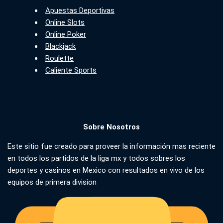
Apuestas Deportivas
Online Slots
Online Poker
Blackjack
Roulette
Caliente Sports
Sobre Nosotros
Este sitio fue creado para proveer la información mas reciente
en todos los partidos de la liga mx y todos sobres los
deportes y casinos en Mexico con resultados en vivo de los
equipos de primera division