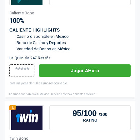
Caliente Bono
100%
CALIENTE HIGHLIGHTS
Casino disponible en México
Bono de Casino y Deportes
Variedad de Bonos en México
La Quiiniela 247 Reseña
*****
Jugar AHora
para mayores de 18+ casino responsable
Casinos confiables en México - reseñas por 247 apuestas México
1.
95/100
/100
RATING
1win Bono