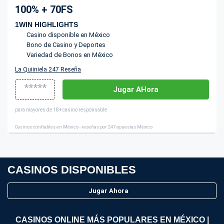
100% + 70FS
1WIN HIGHLIGHTS
Casino disponible en México
Bono de Casino y Deportes
Variedad de Bonos en México
La Quiiniela 247 Reseña
*****
Jugar AHora
para mayores de 18+ casino responsable
Casinos confiables en México - reseñas por 247 apuestas México
CASINOS DISPONIBLES
Jugar Ahora
CASINOS ONLINE MÁS POPULARES EN MÉXICO |