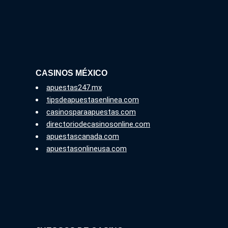
CASINOS MÉXICO
apuestas247.mx
tipsdeapuestasenlinea.com
casinosparaapuestas.com
directoriodecasinosonline.com
apuestascanada.com
apuestasonlineusa.com