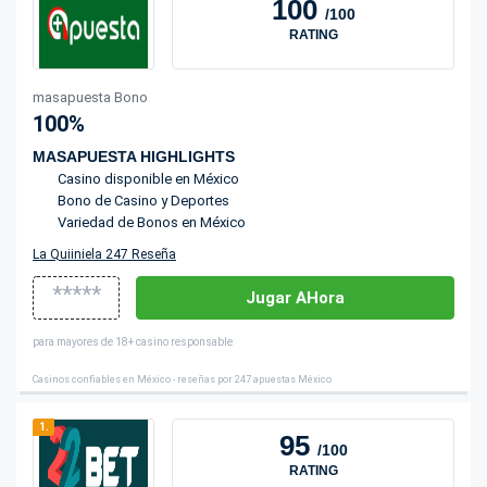
100
/100
RATING
masapuesta Bono
100%
MASAPUESTA HIGHLIGHTS
Casino disponible en México
Bono de Casino y Deportes
Variedad de Bonos en México
La Quiiniela 247 Reseña
*****
Jugar AHora
para mayores de 18+ casino responsable
Casinos confiables en México - reseñas por 247 apuestas México
1.
95
/100
RATING