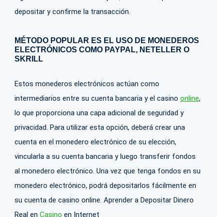
depositar y confirme la transacción.
MÉTODO POPULAR ES EL USO DE MONEDEROS
ELECTRÓNICOS COMO PAYPAL, NETELLER O
SKRILL
Estos monederos electrónicos actúan como
intermediarios entre su cuenta bancaria y el casino
online
,
lo que proporciona una capa adicional de seguridad y
privacidad. Para utilizar esta opción, deberá crear una
cuenta en el monedero electrónico de su elección,
vincularla a su cuenta bancaria y luego transferir fondos
al monedero electrónico. Una vez que tenga fondos en su
monedero electrónico, podrá depositarlos fácilmente en
su cuenta de casino online. Aprender a Depositar Dinero
Real en
Casino
en Internet