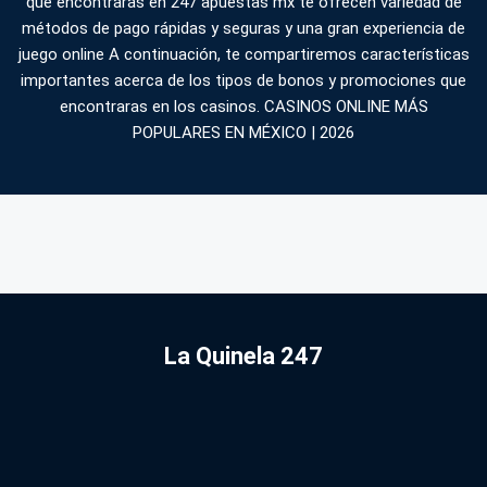
que encontrarás en 247 apuestas mx te ofrecen variedad de
métodos de pago rápidas y seguras y una gran experiencia de
juego online A continuación, te compartiremos características
importantes acerca de los tipos de bonos y promociones que
encontraras en los casinos. CASINOS ONLINE MÁS
POPULARES EN MÉXICO | 2026
La Quinela 247