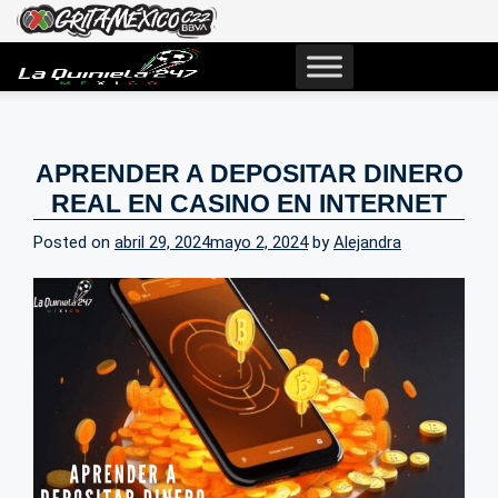
APRENDER A DEPOSITAR DINERO
REAL EN CASINO EN INTERNET
Posted on
abril 29, 2024
mayo 2, 2024
by
Alejandra