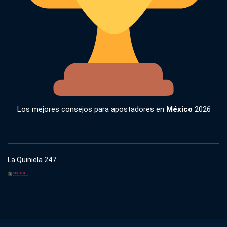
IE
La Quiniela 247 México
Los mejores consejos para apostadores en
México
2026
La Quiniela 247