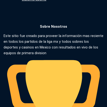
Sobre Nosotros
Este sitio fue creado para proveer la información mas reciente
en todos los partidos de la liga mx y todos sobres los
deportes y casinos en Mexico con resultados en vivo de los
equipos de primera division