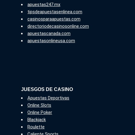
apuestas247.mx
tipsdeapuestasenlinea.com
casinosparaapuestas.com
directoriodecasinosonline.com
apuestascanada.com
apuestasonlineusa.com
JUESGOS DE CASINO
Apuestas Deportivas
Online Slots
Online Poker
Blackjack
Roulette
Caliente Sports