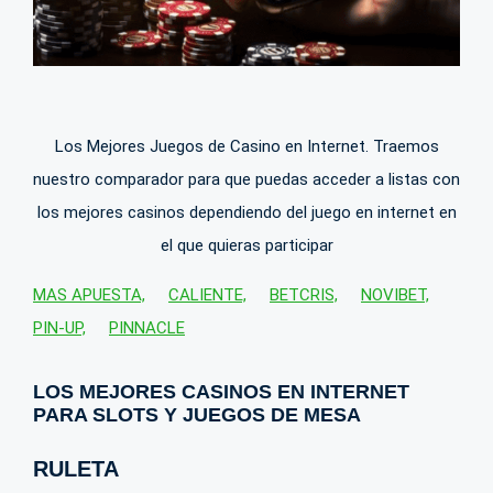
Los Mejores Juegos de Casino en Internet. Traemos
nuestro comparador para que puedas acceder a listas con
los mejores casinos dependiendo del juego en internet en
el que quieras participar
MAS APUESTA,
CALIENTE,
BETCRIS,
NOVIBET,
PIN-UP,
PINNACLE
LOS MEJORES CASINOS EN INTERNET
PARA SLOTS Y JUEGOS DE MESA
RULETA