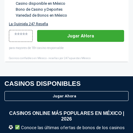
Casino disponible en México
Bono de Casino y Deportes
Variedad de Bonos en México
La Quiiniela 247 Reseña
*****
Jugar AHora
para mayores de 18+ casino responsable
Casinos confiables en México - reseñas por 247 apuestas México
CASINOS DISPONIBLES
Jugar Ahora
CASINOS ONLINE MÁS POPULARES EN MÉXICO |
2026
Conoce las últimas ofertas de bonos de los casinos