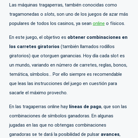
Las máquinas tragaperras, también conocidas como
tragamonedas o
slots
, son uno de los juegos de azar más
populares de todos los casinos, ya sean
online
o físicos.
En este juego, el objetivo es
obtener combinaciones en
los carretes giratorios
(también llamados rodillos
giratorios) que otorguen ganancias. Hoy día cada slot es
un mundo, variando en número de carretes, reglas, bonos,
temática, símbolos… Por ello siempre es recomendable
que leas las instrucciones del juego en cuestión para
sacarle el máximo provecho.
En las tragaperras online hay
líneas de pago
, que son las
combinaciones de símbolos ganadoras. En algunas
jugadas en las que no obtengas combinaciones
ganadoras se te dará la posibilidad de pulsar
avances
,