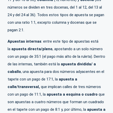
números se dividen en tres docenas, del 1 al 12, del 13 al
24 y del 24 al 36). Todos estos tipos de apuesta se pagan
con una ratio 1:1, excepto columna y docenas que se
pagan 2:1.
Apuestas internas
: entre este tipo de apuestas está
la
apuesta directa/pleno
, apostando a un solo número
con un pago de 35:1 (el pago más alto de la ruleta). Dentro
de las internas, también está la
apuesta dividida/ a
caballo
, una apuesta para dos números adyacentes en el
tapete con un pago de 17:1, la
apuesta a
calle/transversal,
que implican calles de tres números
con un pago de 11:1, la
apuesta a esquina o cuadro
que
son apuestas a cuatro números que forman un cuadrado
en el tapete con un pago de 8:1 y, por último, la
apuesta a