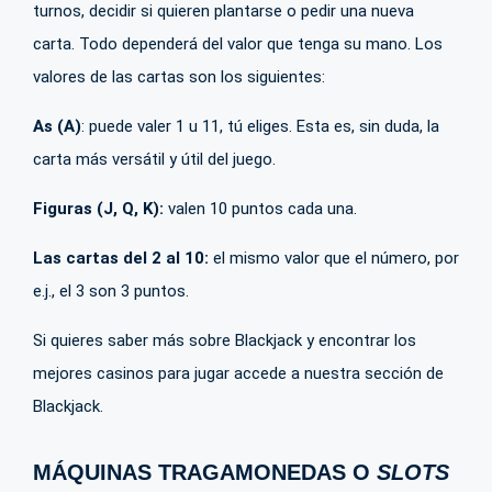
turnos, decidir si quieren plantarse o pedir una nueva
carta. Todo dependerá del valor que tenga su mano. Los
valores de las cartas son los siguientes:
As (A)
: puede valer 1 u 11, tú eliges. Esta es, sin duda, la
carta más versátil y útil del juego.
Figuras (J, Q, K):
valen 10 puntos cada una.
Las cartas del 2 al 10:
el mismo valor que el número, por
e.j., el 3 son 3 puntos.
Si quieres saber más sobre Blackjack y encontrar los
mejores casinos para jugar accede a nuestra sección de
Blackjack.
MÁQUINAS TRAGAMONEDAS O
SLOTS