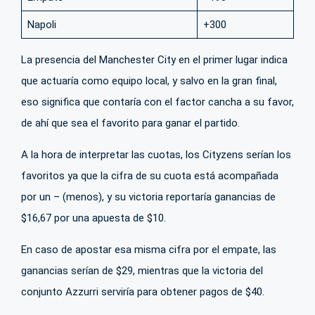
Napoli
+300
La presencia del Manchester City en el primer lugar indica
que actuaría como equipo local, y salvo en la gran final,
eso significa que contaría con el factor cancha a su favor,
de ahí que sea el favorito para ganar el partido.
A la hora de interpretar las cuotas, los Cityzens serían los
favoritos ya que la cifra de su cuota está acompañada
por un – (menos), y su victoria reportaría ganancias de
$16,67 por una apuesta de $10.
En caso de apostar esa misma cifra por el empate, las
ganancias serían de $29, mientras que la victoria del
conjunto Azzurri serviría para obtener pagos de $40.