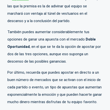
las que la premisa es la de adivinar qué equipo se
marchará con ventaja al túnel de vestuarios en el
descanso y a la conclusión del partido.
También puedes aumentar considerablemente tus
opciones de ganar una apuesta con el mercado
Doble
Oportunidad
, en el que se te da la opción de apostar por
dos de las tres opciones, aunque eso suponga un
descenso de las posibles ganancias.
Por último, recuerda que puedes apostar en directo a un
buen número de mercados que se activan con el inicio de
cada partido o evento, un tipo de apuestas que aumentan
exponencialmente la emoción y que pueden hacerte ganar
mucho dinero mientras disfrutas de tu equipo favorito.