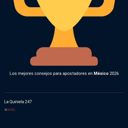
IE
La Quiniela 247 México
Los mejores consejos para apostadores en
México
2026
La Quiniela 247