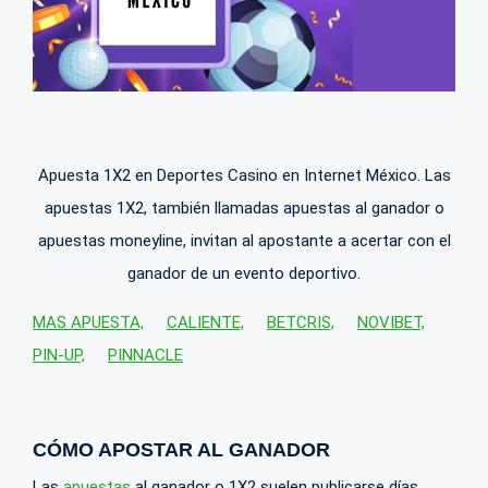
Apuesta 1X2 en Deportes Casino en Internet México. Las
apuestas 1X2, también llamadas apuestas al ganador o
apuestas moneyline, invitan al apostante a acertar con el
ganador de un evento deportivo.
MAS APUESTA,
CALIENTE,
BETCRIS,
NOVIBET,
PIN-UP,
PINNACLE
CÓMO APOSTAR AL GANADOR
Las
apuestas
al ganador o 1X2 suelen publicarse días