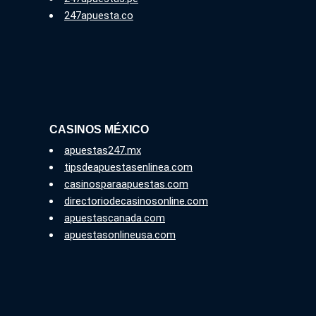
247apuesta.co
CASINOS MÉXICO
apuestas247.mx
tipsdeapuestasenlinea.com
casinosparaapuestas.com
directoriodecasinosonline.com
apuestascanada.com
apuestasonlineusa.com