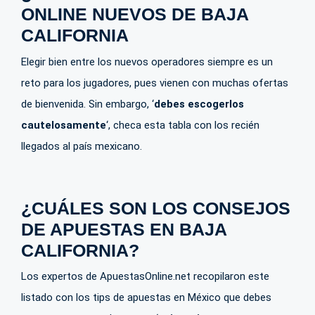
ONLINE NUEVOS DE BAJA
CALIFORNIA
Elegir bien entre los nuevos operadores siempre es un
reto para los jugadores, pues vienen con muchas ofertas
de bienvenida. Sin embargo, ‘
debes escogerlos
cautelosamente
‘, checa esta tabla con los recién
llegados al país mexicano.
¿CUÁLES SON LOS CONSEJOS
DE APUESTAS EN BAJA
CALIFORNIA?
Los expertos de ApuestasOnline.net recopilaron este
listado con los tips de apuestas en México que debes