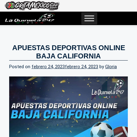
APUESTAS DEPORTIVAS ONLINE
BAJA CALIFORNIA
Posted on
febrero 24, 2023
febrero 24, 2023
by
Gloria