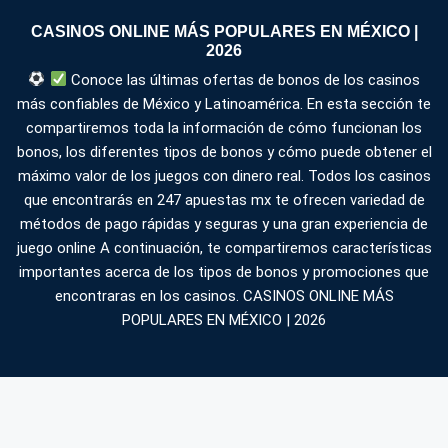
CASINOS ONLINE MÁS POPULARES EN MÉXICO |
2026
Conoce las últimas ofertas de bonos de los casinos
más confiables de México y Latinoamérica. En esta sección te
compartiremos toda la información de cómo funcionan los
bonos, los diferentes tipos de bonos y cómo puede obtener el
máximo valor de los juegos con dinero real. Todos los casinos
que encontrarás en 247 apuestas mx te ofrecen variedad de
métodos de pago rápidas y seguras y una gran experiencia de
juego online A continuación, te compartiremos características
importantes acerca de los tipos de bonos y promociones que
encontraras en los casinos. CASINOS ONLINE MÁS
POPULARES EN MÉXICO | 2026