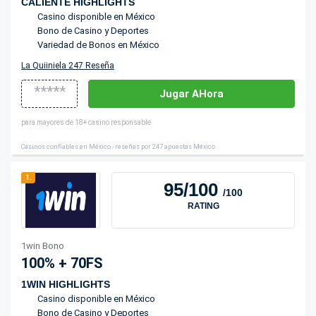
CALIENTE HIGHLIGHTS
Casino disponible en México
Bono de Casino y Deportes
Variedad de Bonos en México
La Quiiniela 247 Reseña
*****
Jugar AHora
para mayores de 18+ casino responsable
Casinos confiables en México - reseñas por 247 apuestas México
1.
95/100
/100
RATING
1win Bono
100% + 70FS
1WIN HIGHLIGHTS
Casino disponible en México
Bono de Casino y Deportes