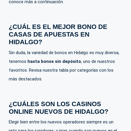
conoce más a continuación.
¿CUÁL ES EL MEJOR BONO DE
CASAS DE APUESTAS EN
HIDALGO?
Sin duda, la variedad de bonos en Hidalgo es muy diversa,
tenemos
hasta bonos sin depósito
, uno de nuestros
favoritos. Revisa nuestra tabla por categorías con los
más destacados.
¿CUÁLES SON LOS CASINOS
ONLINE NUEVOS DE HIDALGO?
Elegir bien entre los nuevos operadores siempre es un
reto para los jugadores, y mas cuando son nuevos en el