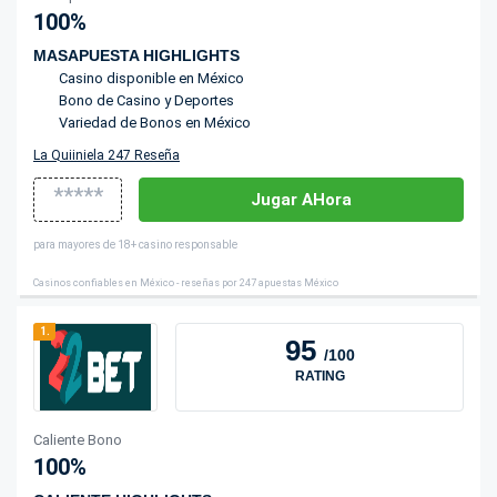
100%
MASAPUESTA HIGHLIGHTS
Casino disponible en México
Bono de Casino y Deportes
Variedad de Bonos en México
La Quiiniela 247 Reseña
*****
Jugar AHora
para mayores de 18+ casino responsable
Casinos confiables en México - reseñas por 247 apuestas México
1.
95
/100
RATING
Caliente Bono
100%