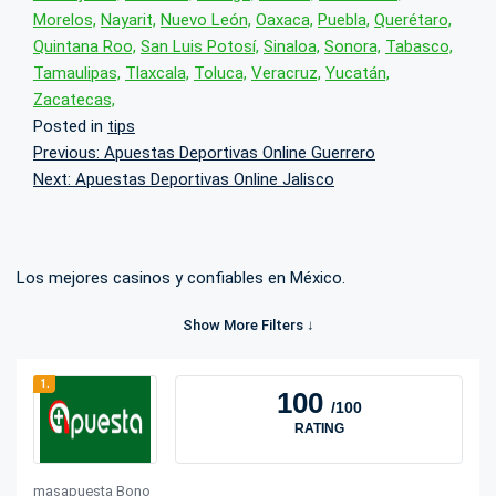
Morelos,
Nayarit,
Nuevo León,
Oaxaca,
Puebla,
Querétaro,
Quintana Roo,
San Luis Potosí,
Sinaloa,
Sonora,
Tabasco,
Tamaulipas,
Tlaxcala,
Toluca,
Veracruz,
Yucatán,
Zacatecas,
Posted in
tips
NAVEGACIÓN
Previous:
Apuestas Deportivas Online Guerrero
DE
Next:
Apuestas Deportivas Online Jalisco
ENTRADAS
Los mejores casinos y confiables en México.
Show More Filters ↓
1.
100
/100
RATING
masapuesta Bono