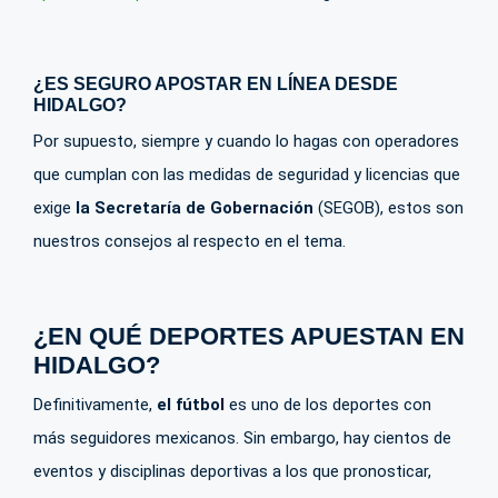
¿ES SEGURO APOSTAR EN LÍNEA DESDE
HIDALGO?
Por supuesto, siempre y cuando lo hagas con operadores
que cumplan con las medidas de seguridad y licencias que
exige
la Secretaría de Gobernación
(SEGOB), estos son
nuestros consejos al respecto en el tema.
¿EN QUÉ DEPORTES APUESTAN EN
HIDALGO?
Definitivamente,
el fútbol
es uno de los deportes con
más seguidores mexicanos. Sin embargo, hay cientos de
eventos y disciplinas deportivas a los que pronosticar,