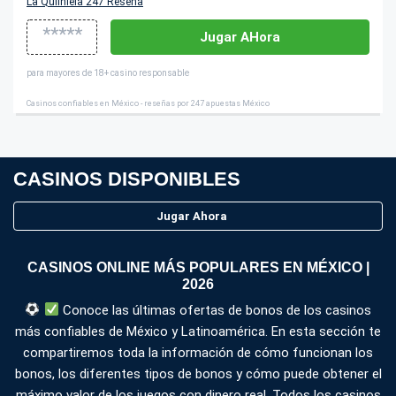
La Quiiniela 247 Reseña
*****
Jugar AHora
para mayores de 18+ casino responsable
Casinos confiables en México - reseñas por 247 apuestas México
CASINOS DISPONIBLES
Jugar Ahora
CASINOS ONLINE MÁS POPULARES EN MÉXICO |
2026
Conoce las últimas ofertas de bonos de los casinos
más confiables de México y Latinoamérica. En esta sección te
compartiremos toda la información de cómo funcionan los
bonos, los diferentes tipos de bonos y cómo puede obtener el
máximo valor de los juegos con dinero real. Todos los casinos