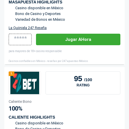
MASAPUESTA HIGHLIGHTS
Casino disponible en México
Bono de Casino y Deportes
Variedad de Bonos en México
La Quiiniela 247 Reseña
*****
Jugar AHora
para mayores de 18+ casino responsable
Casinos confiables en México - reseñas por 247 apuestas México
1.
95
/100
RATING
Caliente Bono
100%
CALIENTE HIGHLIGHTS
Casino disponible en México
Bono de Casino y Deportes