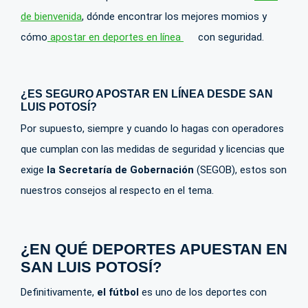
de bienvenida
, dónde encontrar los mejores momios y
cómo
apostar en deportes en línea
con seguridad.
¿ES SEGURO APOSTAR EN LÍNEA DESDE SAN
LUIS POTOSÍ?
Por supuesto, siempre y cuando lo hagas con operadores
que cumplan con las medidas de seguridad y licencias que
exige
la Secretaría de Gobernación
(SEGOB), estos son
nuestros consejos al respecto en el tema.
¿EN QUÉ DEPORTES APUESTAN EN
SAN LUIS POTOSÍ?
Definitivamente,
el fútbol
es uno de los deportes con