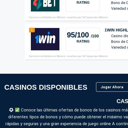
RATING
Bono de C
Variedad 
Casinos confiables en México - reseñas por 247 apuestas México
1WIN HIGH
1.
95/100
/100
Casino di
RATING
Bono de C
Variedad 
Casinos confiables en México - reseñas por 247 apuestas México
CASINOS DISPONIBLES
Jugar Ahora
CAS
Conoce las últimas ofertas de bonos de los casinos más
diferentes tipos de bonos y cómo puede obtener el máximo val
rápidas y seguras y una gran experiencia de juego online A cont