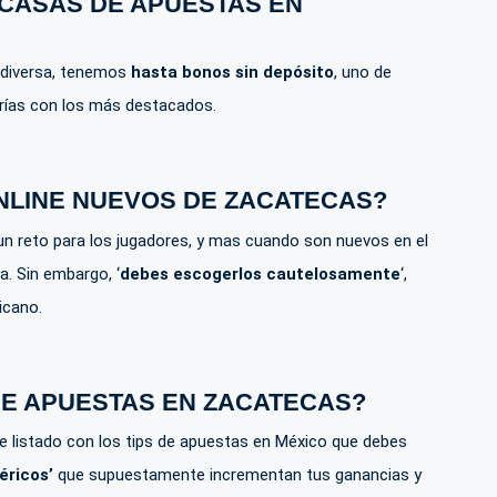
 CASAS DE APUESTAS EN
 diversa, tenemos
hasta bonos sin depósito
, uno de
orías con los más destacados.
NLINE NUEVOS DE ZACATECAS?
un reto para los jugadores, y mas cuando son nuevos en el
. Sin embargo, ‘
debes escogerlos cautelosamente
‘,
icano.
E APUESTAS EN ZACATECAS?
e listado con los tips de apuestas en México que debes
éricos’
que supuestamente incrementan tus ganancias y