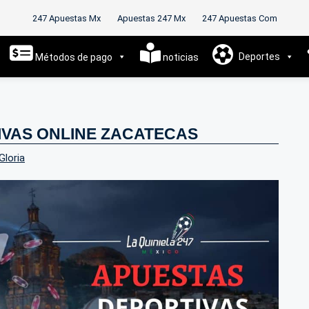
247 Apuestas Mx
Apuestas 247 Mx
247 Apuestas Com
Deportes
Métodos de pago
noticias
IVAS ONLINE ZACATECAS
Gloria