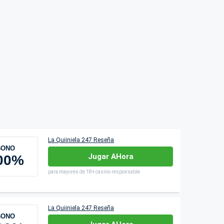
La Quiiniela 247 Reseña
BONO
Jugar AHora
00%
para mayores de 18+ casino responsable
La Quiiniela 247 Reseña
BONO