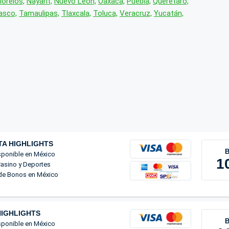
orelos,
Nayarit,
Nuevo León,
Oaxaca,
Puebla,
Querétaro,
asco,
Tamaulipas,
Tlaxcala,
Toluca,
Veracruz,
Yucatán,
A HIGHLIGHTS
sponible en México
1
asino y Deportes
de Bonos en México
HIGHLIGHTS
sponible en México