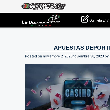
Quiniela 247
APUESTAS DEPORT
Posted on
noviembre 2, 2023
noviembre 30, 2023
by