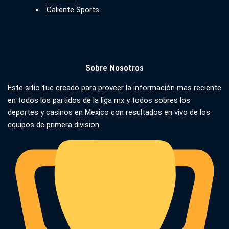
Caliente Sports
Sobre Nosotros
Este sitio fue creado para proveer la información mas reciente
en todos los partidos de la liga mx y todos sobres los
deportes y casinos en Mexico con resultados en vivo de los
equipos de primera division