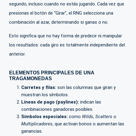
segundo, incluso cuando no estás jugando. Cada vez que
presionas el botón de “Girar”, el RNG selecciona una
combinación al azar, determinando si ganas o no.
Esto significa que no hay forma de predecir ni manipular
los resultados: cada giro es totalmente independiente del
anterior.
ELEMENTOS PRINCIPALES DE UNA
TRAGAMONEDAS
Carretes y filas:
son las columnas que giran y
muestran los símbolos.
Líneas de pago (paylines):
indican las
combinaciones ganadoras posibles.
Símbolos especiales:
como
Wilds
,
Scatters
o
Multiplicadores
, que activan bonos o aumentan las
ganancias.