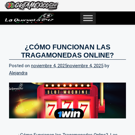
¿CÓMO FUNCIONAN LAS
TRAGAMONEDAS ONLINE?
Posted on
noviembre 4, 2025
noviembre 4, 2025
by
Alejandra
¿Cómo Funcionan las Tragamonedas Online?. Las