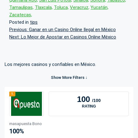
Tamaulipas,
Tlaxcala,
Toluca,
Veracruz,
Yucatán,
Zacatecas,
Posted in
tips
NAVEGACIÓN
Previous:
Ganar en un Casino Online Ilegal en México
DE
Next:
Lo Mejor de Apostar en Casinos Online México
ENTRADAS
Los mejores casinos y confiables en México.
Show More Filters ↓
1.
100
/100
RATING
masapuesta Bono
100%