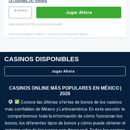
La Quiiniela 247 Reseña
*****
Jugar AHora
para mayores de 18+ casino responsable
Casinos confiables en México - reseñas por 247 apuestas México
CASINOS DISPONIBLES
Jugar Ahora
CASINOS ONLINE MÁS POPULARES EN MÉXICO |
2026
Conoce las últimas ofertas de bonos de los casinos
más confiables de México y Latinoamérica. En esta sección te
compartiremos toda la información de cómo funcionan los
bonos, los diferentes tipos de bonos y cómo puede obtener el
máximo valor de los juegos con dinero real. Todos los casinos