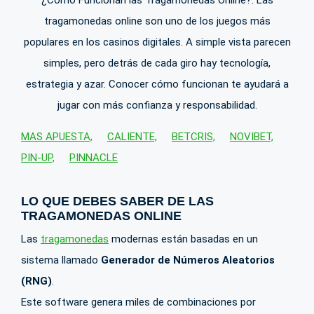
tragamonedas online son uno de los juegos más
populares en los casinos digitales. A simple vista parecen
simples, pero detrás de cada giro hay tecnología,
estrategia y azar. Conocer cómo funcionan te ayudará a
jugar con más confianza y responsabilidad.
MAS APUESTA,
CALIENTE,
BETCRIS,
NOVIBET,
PIN-UP,
PINNACLE
LO QUE DEBES SABER DE LAS
TRAGAMONEDAS ONLINE
Las
tragamonedas
modernas están basadas en un
sistema llamado
Generador de Números Aleatorios
(RNG)
.
Este software genera miles de combinaciones por