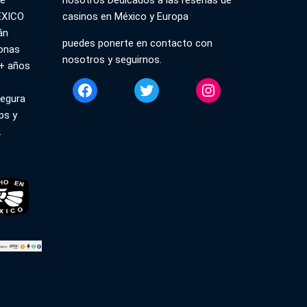
de
nosotros Dedicados a las reseñas de
ÉXICO
casinos en México y Europa
án
puedes ponerte en contacto con
sonas
nosotros y seguirnos.
+ años
Facebook
Twitter
Instagram
segura
ps y
.