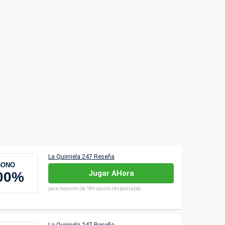
La Quiiniela 247 Reseña
BONO
Jugar AHora
00%
para mayores de 18+ casino responsable
La Quiiniela 247 Reseña