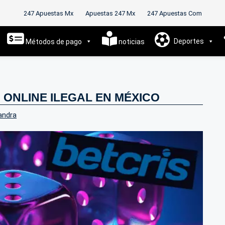
247 Apuestas Mx
Apuestas 247 Mx
247 Apuestas Com
Deportes
Métodos de pago
noticias
 ONLINE ILEGAL EN MÉXICO
andra