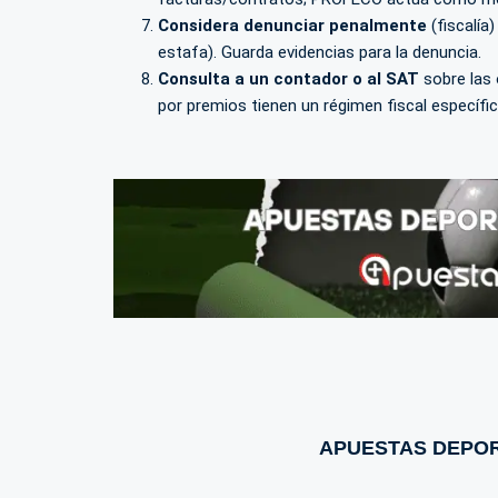
Considera denunciar penalmente
(fiscalía
estafa). Guarda evidencias para la denuncia.
Consulta a un contador o al SAT
sobre las 
por premios tienen un régimen fiscal específic
APUESTAS DEPOR