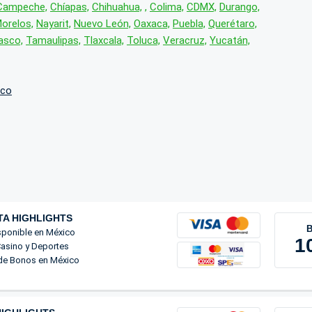
Campeche,
Chíapas,
Chihuahua,
,
Colima,
CDMX,
Durango,
orelos,
Nayarit,
Nuevo León,
Oaxaca,
Puebla,
Querétaro,
asco,
Tamaulipas,
Tlaxcala,
Toluca,
Veracruz,
Yucatán,
ico
A HIGHLIGHTS
sponible en México
1
asino y Deportes
de Bonos en México