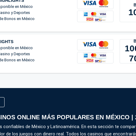
HIGHLIGHTS
sponible en México
1
asino y Deportes
de Bonos en México
LIGHTS
10
sponible en México
asino y Deportes
7
de Bonos en México
INOS ONLINE MÁS POPULARES EN MÉXICO | 
 confiables de México y Latinoamérica. En esta sección te compar
or de los juegos con dinero real. Todos los casinos que encontra