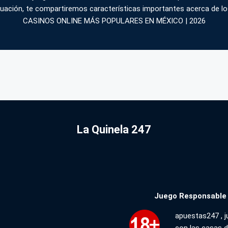
inuación, te compartiremos características importantes acerca de 
CASINOS ONLINE MÁS POPULARES EN MÉXICO | 2026
La Quinela 247
Juego Responsable
apuestas247 , j