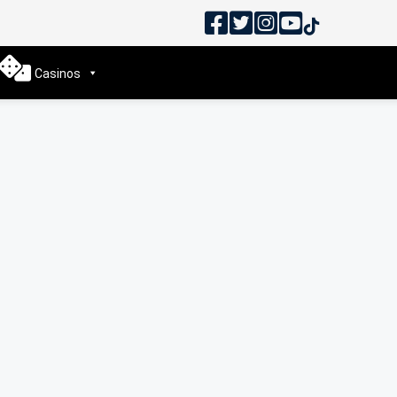
Casinos