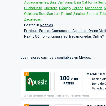
Aguascalientes,
Baja California,
Baja California Sur,
Guanajuato,
Guerrero,
Hidalgo,
Jalisco,
Michoacán,
M
Quintana Roo,
San Luis Potosí,
Sinaloa,
Sonora,
Tab
Zacatecas,
Posted in
Noticias
NAVEGACIÓN
Previous:
Errores Comunes de Apuestas Online Méx
DE
Next:
¿Cómo Funcionan las Tragamonedas Online?
ENTRADAS
Los mejores casinos y confiables en México.
MASAPUEST
1.
100
/100
Casino di
RATING
Bono de C
Variedad 
Casinos confiables en México - reseñas por 247 apuestas México