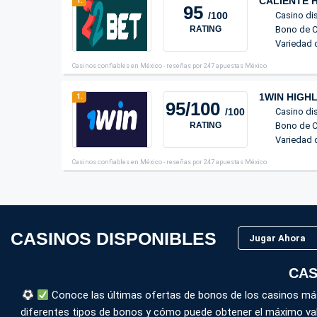
CALIENTE 
1.
95
/100
Casino di
RATING
Bono de C
Variedad 
Casinos confiables en México - reseñas por 247 apuestas México
1WIN HIGH
1.
95/100
/100
Casino di
RATING
Bono de C
Variedad 
Casinos confiables en México - reseñas por 247 apuestas México
CASINOS DISPONIBLES
Jugar Ahora
CAS
Conoce las últimas ofertas de bonos de los casinos más
diferentes tipos de bonos y cómo puede obtener el máximo val