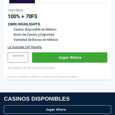
1win Bono
100% + 70FS
1WIN HIGHLIGHTS
Casino disponible en México
Bono de Casino y Deportes
Variedad de Bonos en México
La Quiiniela 247 Reseña
*****
Jugar AHora
para mayores de 18+ casino responsable
Casinos confiables en México - reseñas por 247 apuestas México
CASINOS DISPONIBLES
Jugar Ahora