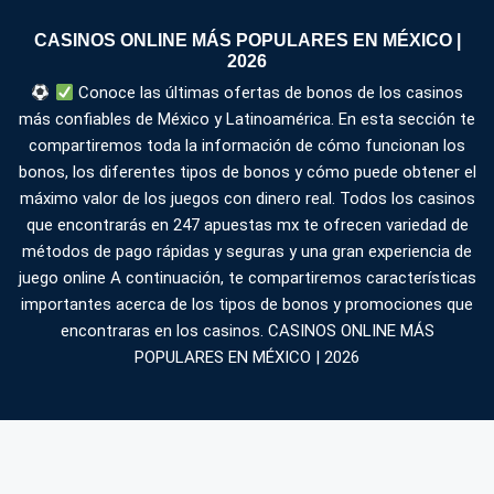
CASINOS ONLINE MÁS POPULARES EN MÉXICO |
2026
Conoce las últimas ofertas de bonos de los casinos
más confiables de México y Latinoamérica. En esta sección te
compartiremos toda la información de cómo funcionan los
bonos, los diferentes tipos de bonos y cómo puede obtener el
máximo valor de los juegos con dinero real. Todos los casinos
que encontrarás en 247 apuestas mx te ofrecen variedad de
métodos de pago rápidas y seguras y una gran experiencia de
juego online A continuación, te compartiremos características
importantes acerca de los tipos de bonos y promociones que
encontraras en los casinos. CASINOS ONLINE MÁS
POPULARES EN MÉXICO | 2026