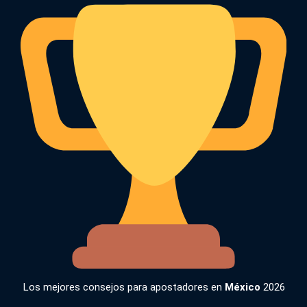
IE
La Quiniela 247 México
Los mejores consejos para apostadores en
México
2026