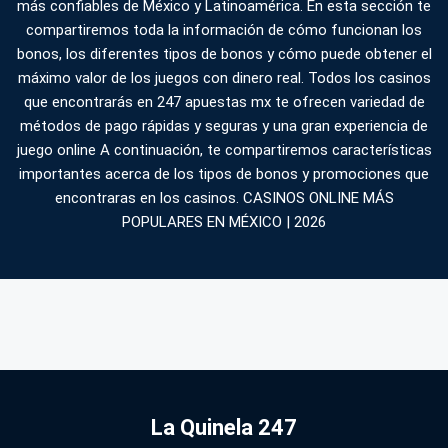
más confiables de México y Latinoamérica. En esta sección te
compartiremos toda la información de cómo funcionan los
bonos, los diferentes tipos de bonos y cómo puede obtener el
máximo valor de los juegos con dinero real. Todos los casinos
que encontrarás en 247 apuestas mx te ofrecen variedad de
métodos de pago rápidas y seguras y una gran experiencia de
juego online A continuación, te compartiremos características
importantes acerca de los tipos de bonos y promociones que
encontraras en los casinos. CASINOS ONLINE MÁS
POPULARES EN MÉXICO | 2026
La Quinela 247