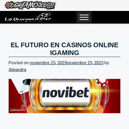
EL FUTURO EN CASINOS ONLINE
IGAMING
Posted on
noviembre 25, 2025
noviembre 25, 2025
by
Alejandra