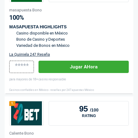
masapuesta Bono
100%
MASAPUESTA HIGHLIGHTS
Casino disponible en México
Bono de Casino y Deportes
Variedad de Bonos en México
La Quiiniela 247 Reseña
*****
Jugar AHora
para mayores de 18+ casino responsable
Casinos confiables en México - reseñas por 247 apuestas México
1.
95
/100
RATING
Caliente Bono