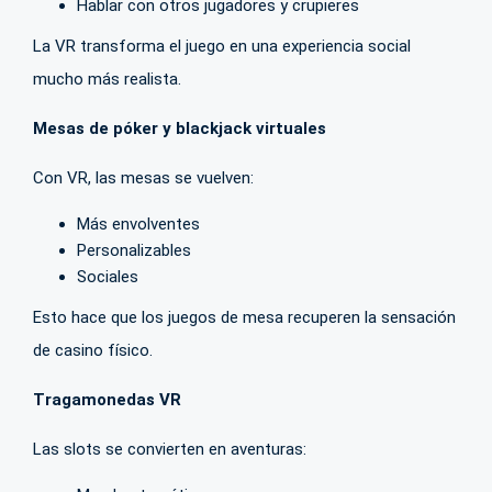
Hablar con otros jugadores y crupieres
La VR transforma el juego en una experiencia social
mucho más realista.
Mesas de póker y blackjack virtuales
Con VR, las mesas se vuelven:
Más envolventes
Personalizables
Sociales
Esto hace que los juegos de mesa recuperen la sensación
de casino físico.
Tragamonedas VR
Las slots se convierten en aventuras: