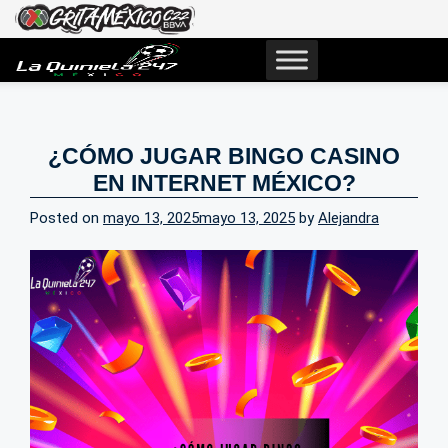
¿CÓMO JUGAR BINGO CASINO
EN INTERNET MÉXICO?
Posted on
mayo 13, 2025
mayo 13, 2025
by
Alejandra