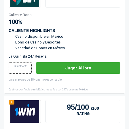
Caliente Bono
100%
CALIENTE HIGHLIGHTS
Casino disponible en México
Bono de Casino y Deportes
Variedad de Bonos en México
La Quiiniela 247 Reseña
*****
Jugar AHora
para mayores de 18+ casino responsable
Casinos confiables en México - reseñas por 247 apuestas México
1.
95/100
/100
RATING