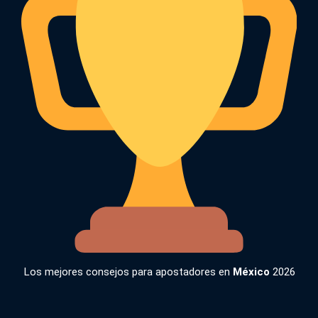
IE
La Quiniela 247 México
Los mejores consejos para apostadores en
México
2026