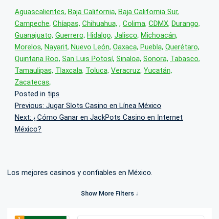
Aguascalientes,
Baja California,
Baja California Sur,
Campeche,
Chíapas,
Chihuahua,
,
Colima,
CDMX,
Durango,
Guanajuato,
Guerrero,
Hidalgo,
Jalisco,
Michoacán,
Morelos,
Nayarit,
Nuevo León,
Oaxaca,
Puebla,
Querétaro,
Quintana Roo,
San Luis Potosí,
Sinaloa,
Sonora,
Tabasco,
Tamaulipas,
Tlaxcala,
Toluca,
Veracruz,
Yucatán,
Zacatecas,
Posted in
tips
NAVEGACIÓN
Previous:
Jugar Slots Casino en Línea México
DE
Next:
¿Cómo Ganar en JackPots Casino en Internet
ENTRADAS
México?
Los mejores casinos y confiables en México.
Show More Filters ↓