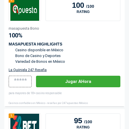
1.
100
/100
RATING
masapuesta Bono
100%
MASAPUESTA HIGHLIGHTS
Casino disponible en México
Bono de Casino y Deportes
Variedad de Bonos en México
La Quiiniela 247 Reseña
*****
Jugar AHora
para mayores de 18+ casino responsable
Casinos confiables en México - reseñas por 247 apuestas México
1.
95
/100
RATING