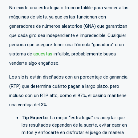
No existe una estrategia o truco infalible para vencer a las
máquinas de slots, ya que estas funcionan con
generadores de números aleatorios (GNA) que garantizan
que cada giro sea independiente e impredecible. Cualquier
persona que asegure tener una fórmula “ganadora” o un
sistema de
apuestas
infalible, probablemente busca
venderte algo engañoso.
Los slots están diseñados con un porcentaje de ganancia
(RTP) que determina cuánto pagan a largo plazo, pero
incluso con un RTP alto, como el 97%, el casino mantiene
una ventaja del 3%.
Tip Experto
: La mejor “estrategia” es aceptar que
los resultados dependen de la suerte, evitar caer en
mitos y enfocarte en disfrutar el juego de manera