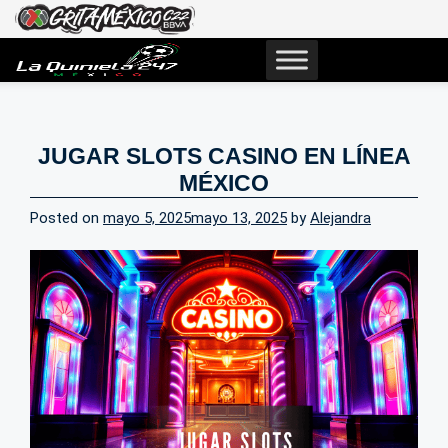
JUGAR SLOTS CASINO EN LÍNEA
MÉXICO
Posted on
mayo 5, 2025
mayo 13, 2025
by
Alejandra