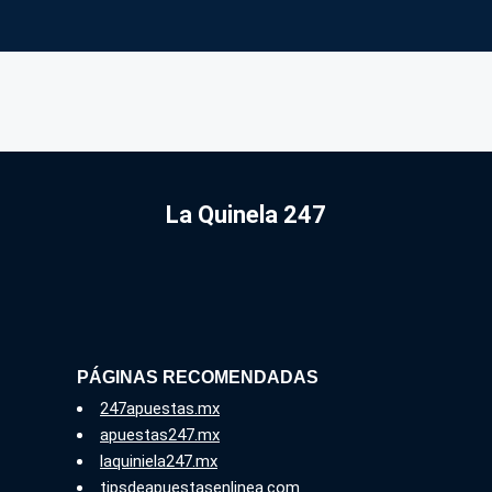
La Quinela 247
PÁGINAS RECOMENDADAS
247apuestas.mx
apuestas247.mx
laquiniela247.mx
tipsdeapuestasenlinea.com