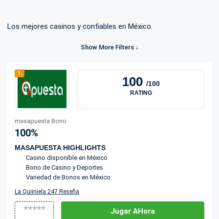
Los mejores casinos y confiables en México.
Show More Filters ↓
1.
100
/100
RATING
masapuesta Bono
100%
MASAPUESTA HIGHLIGHTS
Casino disponible en México
Bono de Casino y Deportes
Variedad de Bonos en México
La Quiiniela 247 Reseña
*****
Jugar AHora