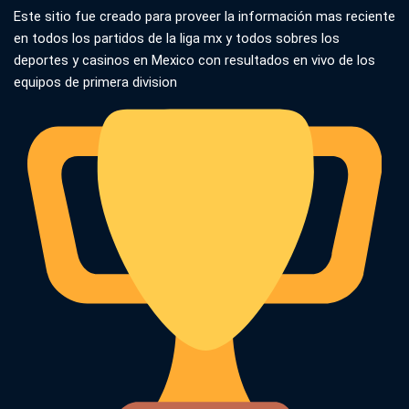
Este sitio fue creado para proveer la información mas reciente
en todos los partidos de la liga mx y todos sobres los
deportes y casinos en Mexico con resultados en vivo de los
equipos de primera division