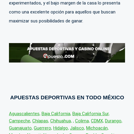
experimentados, y el bajo margen de la casa lo presenta
como una excelente opción para aquellos que buscan
maximizar sus posibilidades de ganar.
APUESTAS DEPORTIVAS EN TODO MÉXICO
Aguascalientes,
Baja California,
Baja California Sur,
Campeche,
Chíapas,
Chihuahua,
,
Colima,
CDMX,
Durango,
Guanajuato,
Guerrero,
Hidalgo,
Jalisco,
Michoacán,