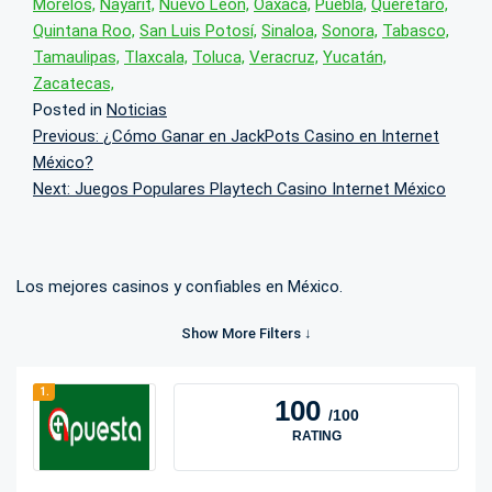
Morelos,
Nayarit,
Nuevo León,
Oaxaca,
Puebla,
Querétaro,
Quintana Roo,
San Luis Potosí,
Sinaloa,
Sonora,
Tabasco,
Tamaulipas,
Tlaxcala,
Toluca,
Veracruz,
Yucatán,
Zacatecas,
Posted in
Noticias
NAVEGACIÓN
Previous:
¿Cómo Ganar en JackPots Casino en Internet
DE
México?
ENTRADAS
Next:
Juegos Populares Playtech Casino Internet México
Los mejores casinos y confiables en México.
Show More Filters ↓
1.
100
/100
RATING