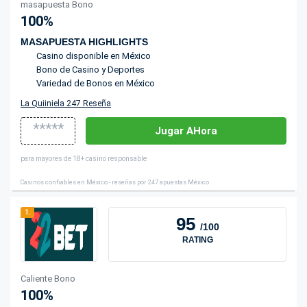
masapuesta Bono
100%
MASAPUESTA HIGHLIGHTS
Casino disponible en México
Bono de Casino y Deportes
Variedad de Bonos en México
La Quiiniela 247 Reseña
*****
Jugar AHora
para mayores de 18+ casino responsable
Casinos confiables en México - reseñas por 247 apuestas México
1.
95
/100
RATING
Caliente Bono
100%