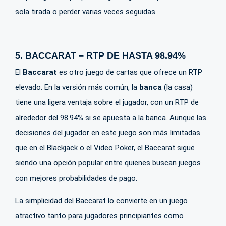
sola tirada o perder varias veces seguidas.
5. BACCARAT – RTP DE HASTA 98.94%
El
Baccarat
es otro juego de cartas que ofrece un RTP
elevado. En la versión más común, la
banca
(la casa)
tiene una ligera ventaja sobre el jugador, con un RTP de
alrededor del 98.94% si se apuesta a la banca. Aunque las
decisiones del jugador en este juego son más limitadas
que en el Blackjack o el Video Poker, el Baccarat sigue
siendo una opción popular entre quienes buscan juegos
con mejores probabilidades de pago.
La simplicidad del Baccarat lo convierte en un juego
atractivo tanto para jugadores principiantes como