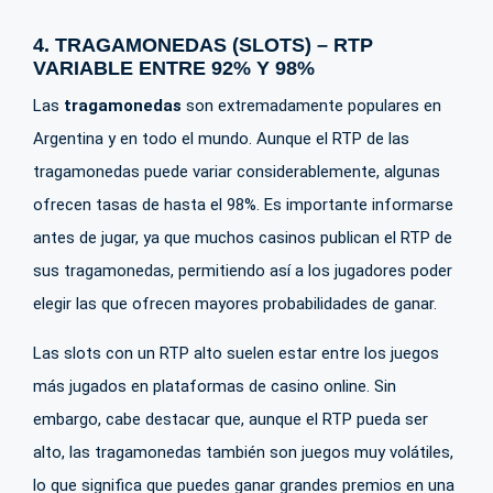
4. TRAGAMONEDAS (SLOTS) – RTP
VARIABLE ENTRE 92% Y 98%
Las
tragamonedas
son extremadamente populares en
Argentina y en todo el mundo. Aunque el RTP de las
tragamonedas puede variar considerablemente, algunas
ofrecen tasas de hasta el 98%. Es importante informarse
antes de jugar, ya que muchos casinos publican el RTP de
sus tragamonedas, permitiendo así a los jugadores poder
elegir las que ofrecen mayores probabilidades de ganar.
Las slots con un RTP alto suelen estar entre los juegos
más jugados en plataformas de casino online. Sin
embargo, cabe destacar que, aunque el RTP pueda ser
alto, las tragamonedas también son juegos muy volátiles,
lo que significa que puedes ganar grandes premios en una