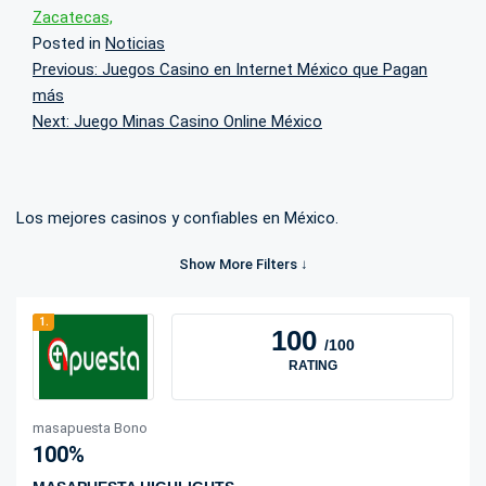
Zacatecas,
Posted in
Noticias
NAVEGACIÓN
Previous:
Juegos Casino en Internet México que Pagan
DE
más
ENTRADAS
Next:
Juego Minas Casino Online México
Los mejores casinos y confiables en México.
Show More Filters ↓
1.
100
/100
RATING
masapuesta Bono
100%