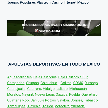
Juegos Populares Playtech Casino Internet México
APUESTAS DEPORTIVAS EN TODO MÉXICO
Aguascalientes,
Baja California,
Baja California Sur,
Campeche,
Chíapas,
Chihuahua,
,
Colima,
CDMX,
Durango,
Guanajuato,
Guerrero,
Hidalgo,
Jalisco,
Michoacán,
Morelos,
Nayarit,
Nuevo León,
Oaxaca,
Puebla,
Querétaro,
Quintana Roo,
San Luis Potosí,
Sinaloa,
Sonora,
Tabasco,
Tamaulipas,
Tlaxcala,
Toluca,
Veracruz,
Yucatán,