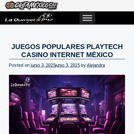
JUEGOS POPULARES PLAYTECH
CASINO INTERNET MÉXICO
Posted on
junio 3, 2025
junio 3, 2025
by
Alejandra