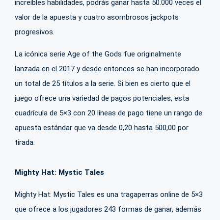
increíbles habilidades, podrás ganar hasta 50.000 veces el
valor de la apuesta y cuatro asombrosos jackpots
progresivos.
La icónica serie Age of the Gods fue originalmente
lanzada en el 2017 y desde entonces se han incorporado
un total de 25 títulos a la serie. Si bien es cierto que el
juego ofrece una variedad de pagos potenciales, esta
cuadrícula de 5×3 con 20 líneas de pago tiene un rango de
apuesta estándar que va desde 0,20 hasta 500,00 por
tirada.
Mighty Hat: Mystic Tales
Mighty Hat: Mystic Tales es una tragaperras online de 5×3
que ofrece a los jugadores 243 formas de ganar, además