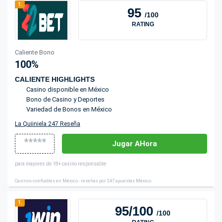
1.
95
/100
RATING
Caliente Bono
100%
CALIENTE HIGHLIGHTS
Casino disponible en México
Bono de Casino y Deportes
Variedad de Bonos en México
La Quiiniela 247 Reseña
*****
Jugar AHora
para mayores de 18+ casino responsable
Casinos confiables en México - reseñas por 247 apuestas México
1.
95/100
/100