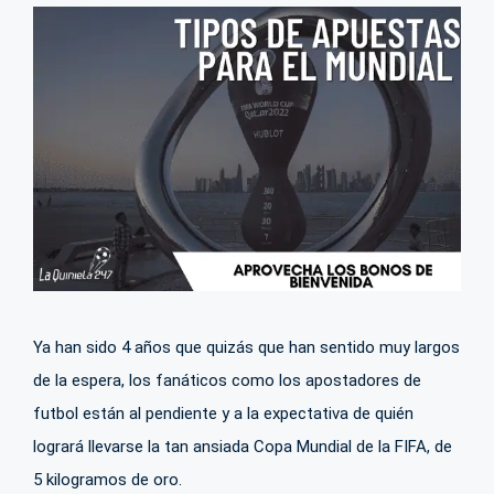
Ya han sido 4 años que quizás que han sentido muy largos
de la espera, los fanáticos como los apostadores de
futbol están al pendiente y a la expectativa de quién
logrará llevarse la tan ansiada Copa Mundial de la FIFA, de
5 kilogramos de oro.