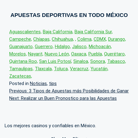
APUESTAS DEPORTIVAS EN TODO MÉXICO
Aguascalientes,
Baja California,
Baja California Sur,
Campeche,
Chíapas,
Chihuahua,
,
Colima,
CDMX,
Durango,
Guanajuato,
Guerrero,
Hidalgo,
Jalisco,
Michoacán,
Morelos,
Nayarit,
Nuevo León,
Oaxaca,
Puebla,
Querétaro,
Quintana Roo,
San Luis Potosí,
Sinaloa,
Sonora,
Tabasco,
Tamaulipas,
Tlaxcala,
Toluca,
Veracruz,
Yucatán,
Zacatecas,
Posted in
Noticias
,
tips
NAVEGACIÓN
Previous:
3 Tipos de Apuestas más Posibilidades de Ganar
DE
Next:
Realizar un Buen Pronostico para las Apuestas
ENTRADAS
Los mejores casinos y confiables en México.