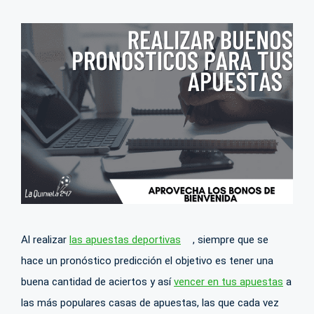
Al realizar
las apuestas deportivas
, siempre que se
hace un pronóstico predicción el objetivo es tener una
buena cantidad de aciertos y así
vencer en tus apuestas
a
las más populares casas de apuestas, las que cada vez