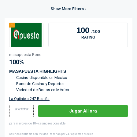
Show More Filters ↓
1.
100
/100
RATING
masapuesta Bono
100%
MASAPUESTA HIGHLIGHTS
Casino disponible en México
Bono de Casino y Deportes
Variedad de Bonos en México
La Quiiniela 247 Reseña
*****
Jugar AHora
para mayores de 18+ casino responsable
Casinos confiables en México - reseñas por 247 apuestas México