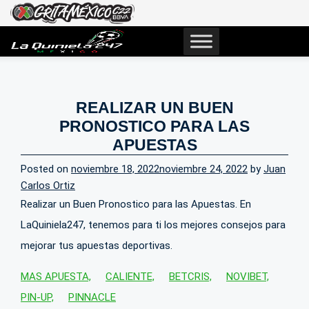
REALIZAR UN BUEN
PRONOSTICO PARA LAS
APUESTAS
Posted on
noviembre 18, 2022
noviembre 24, 2022
by
Juan
Carlos Ortiz
Realizar un Buen Pronostico para las Apuestas. En
LaQuiniela247, tenemos para ti los mejores consejos para
mejorar tus apuestas deportivas.
MAS APUESTA,
CALIENTE,
BETCRIS,
NOVIBET,
PIN-UP,
PINNACLE