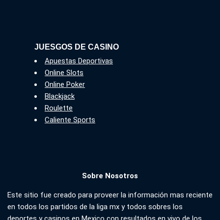
JUESGOS DE CASINO
Apuestas Deportivas
Online Slots
Online Poker
Blackjack
Roulette
Caliente Sports
Sobre Nosotros
Este sitio fue creado para proveer la información mas reciente
en todos los partidos de la liga mx y todos sobres los
deportes y casinos en Mexico con resultados en vivo de los