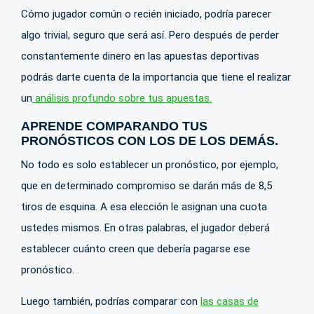
Cómo jugador común o recién iniciado, podría parecer
algo trivial, seguro que será así. Pero después de perder
constantemente dinero en las apuestas deportivas
podrás darte cuenta de la importancia que tiene el realizar
un
análisis profundo sobre tus apuestas.
APRENDE COMPARANDO TUS
PRONÓSTICOS CON LOS DE LOS DEMÁS.
No todo es solo establecer un pronóstico, por ejemplo,
que en determinado compromiso se darán más de 8,5
tiros de esquina. A esa elección le asignan una cuota
ustedes mismos. En otras palabras, el jugador deberá
establecer cuánto creen que debería pagarse ese
pronóstico.
Luego también, podrías comparar con
las casas de