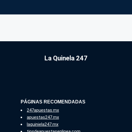
La Quinela 247
PÁGINAS RECOMENDADAS
247apuestas.mx
apuestas247.mx
laquiniela247.mx
tipsdeapuestasenlinea.com