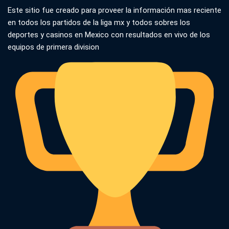
Este sitio fue creado para proveer la información mas reciente
en todos los partidos de la liga mx y todos sobres los
deportes y casinos en Mexico con resultados en vivo de los
equipos de primera division