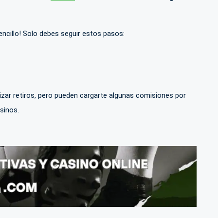
ncillo! Solo debes seguir estos pasos:
izar retiros, pero pueden cargarte algunas comisiones por
sinos.