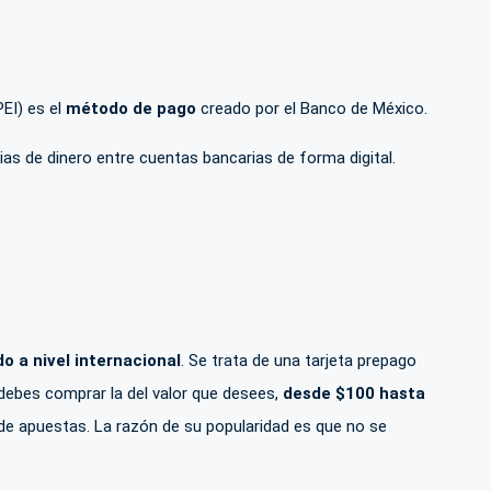
EI) es el
método de pago
creado por el Banco de México.
cias de dinero entre cuentas bancarias de forma digital.
o a nivel internacional
. Se trata de una tarjeta prepago
 debes comprar la del valor que desees,
desde $100 hasta
a de apuestas. La razón de su popularidad es que no se