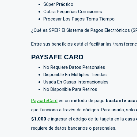
Súper Práctico
Cobra Pequeñas Comisiones
Procesar Los Pagos Toma Tiempo
¿Qué es SPEI? El Sistema de Pagos Electrónicos (SP
Entre sus beneficios está el facilitar las transferen
PAYSAFE CARD
No Requiere Datos Personales
Disponible En Múltiples Tiendas
Usada En Casas Internacionales
No Disponible Para Retiros
PaysafeCard
es un método de pago
bastante usad
que funciona a través de códigos. Para usarla, solo
$1.000
e ingresar el código de tu tarjeta en la cas
requiere de datos bancarios o personales.