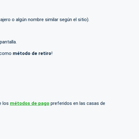
jero o algún nombre similar según el sitio).
pantalla.
y como
método de retiro
!
e los
métodos de pago
preferidos en las casas de