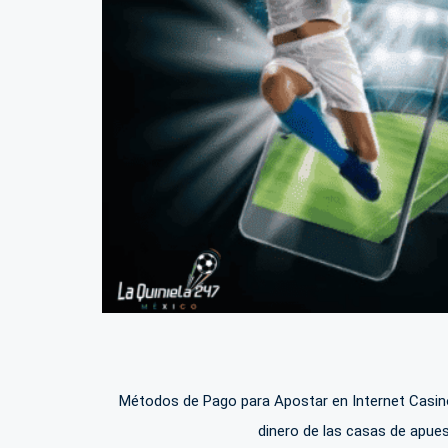
Métodos de Pago para Apostar en Internet Casinos
dinero de las casas de apue