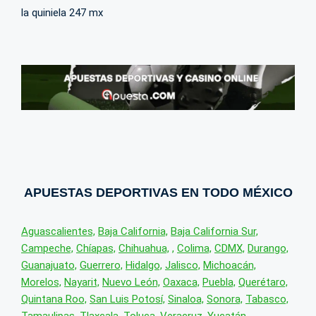
la quiniela 247 mx
APUESTAS DEPORTIVAS EN TODO MÉXICO
Aguascalientes,
Baja California,
Baja California Sur,
Campeche,
Chíapas,
Chihuahua,
,
Colima,
CDMX,
Durango,
Guanajuato,
Guerrero,
Hidalgo,
Jalisco,
Michoacán,
Morelos,
Nayarit,
Nuevo León,
Oaxaca,
Puebla,
Querétaro,
Quintana Roo,
San Luis Potosí,
Sinaloa,
Sonora,
Tabasco,
Tamaulipas,
Tlaxcala,
Toluca,
Veracruz,
Yucatán,