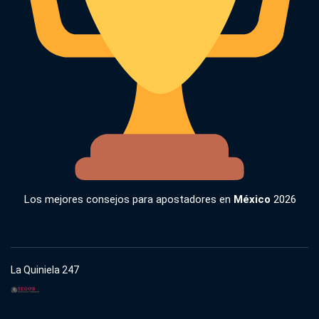
IE
La Quiniela 247 México
Los mejores consejos para apostadores en
México
2026
La Quiniela 247