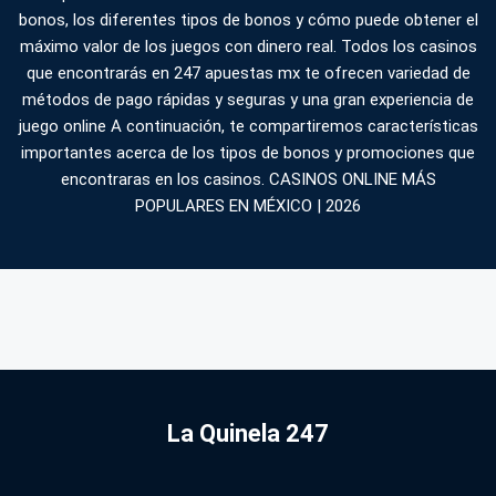
bonos, los diferentes tipos de bonos y cómo puede obtener el
máximo valor de los juegos con dinero real. Todos los casinos
que encontrarás en 247 apuestas mx te ofrecen variedad de
métodos de pago rápidas y seguras y una gran experiencia de
juego online A continuación, te compartiremos características
importantes acerca de los tipos de bonos y promociones que
encontraras en los casinos. CASINOS ONLINE MÁS
POPULARES EN MÉXICO | 2026
La Quinela 247