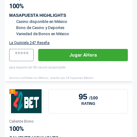
100%
MASAPUESTA HIGHLIGHTS
Casino disponible en México
Bono de Casino y Deportes
Variedad de Bonos en México
La Quiiniela 247 Reseña
*****
Jugar AHora
para mayores de 18+ casino responsable
Casinos confiables en México - reseñas por 247 apuestas México
1.
95
/100
RATING
Caliente Bono
100%