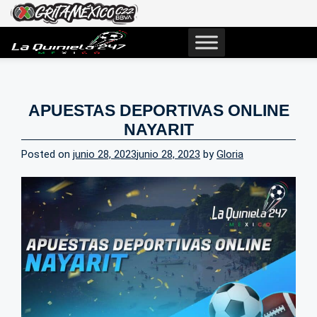
APUESTAS DEPORTIVAS ONLINE
NAYARIT
Posted on
junio 28, 2023
junio 28, 2023
by
Gloria