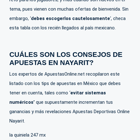
tema, pues vienen con muchas ofertas de bienvenida. Sin
embargo, ‘
debes escogerlos cautelosamente
‘, checa
esta tabla con los recién llegados al país mexicano.
CUÁLES SON LOS CONSEJOS DE
APUESTAS EN NAYARIT?
Los expertos de ApuestasOnline.net recopilaron este
listado con los tips de apuestas en México que debes
tener en cuenta, tales como ‘
evitar sistemas
numéricos’
que supuestamente incrementan tus
ganancias y más revelaciones Apuestas Deportivas Online
Nayarit.
la quiniela 247 mx