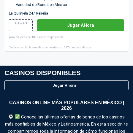
Variedad de Bonos en México
La Quiiniela 247 Reseña
*****
Jugar AHora
para mayores de 18+ casino responsable
Casinos confiables en México - reseñas por 247 apuestas México
CASINOS DISPONIBLES
Jugar Ahora
CASINOS ONLINE MÁS POPULARES EN MÉXICO |
2026
Conoce las últimas ofertas de bonos de los casinos
más confiables de México y Latinoamérica. En esta sección te
compartiremos toda la información de cómo funcionan los