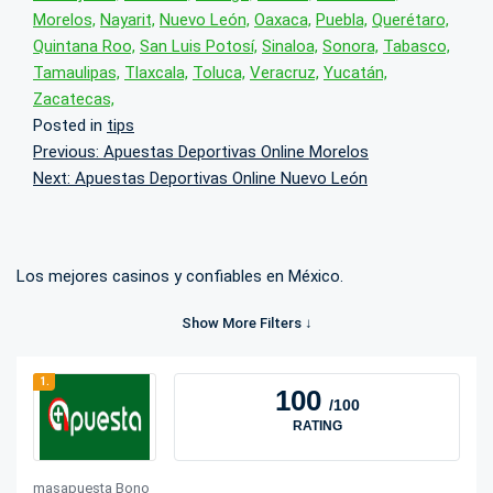
Morelos,
Nayarit,
Nuevo León,
Oaxaca,
Puebla,
Querétaro,
Quintana Roo,
San Luis Potosí,
Sinaloa,
Sonora,
Tabasco,
Tamaulipas,
Tlaxcala,
Toluca,
Veracruz,
Yucatán,
Zacatecas,
Posted in
tips
NAVEGACIÓN
Previous:
Apuestas Deportivas Online Morelos
DE
Next:
Apuestas Deportivas Online Nuevo León
ENTRADAS
Los mejores casinos y confiables en México.
Show More Filters ↓
1.
100
/100
RATING
masapuesta Bono