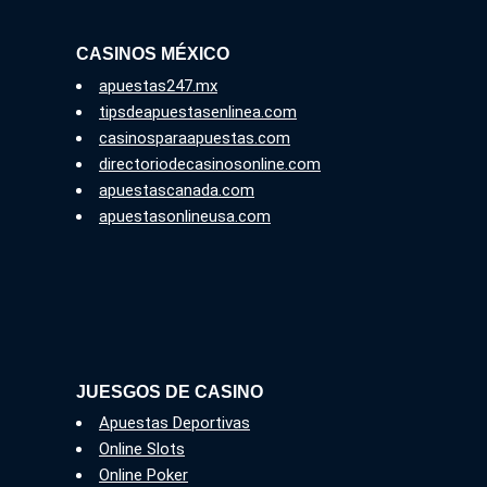
CASINOS MÉXICO
apuestas247.mx
tipsdeapuestasenlinea.com
casinosparaapuestas.com
directoriodecasinosonline.com
apuestascanada.com
apuestasonlineusa.com
JUESGOS DE CASINO
Apuestas Deportivas
Online Slots
Online Poker