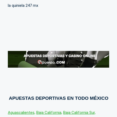
la quiniela 247 mx
APUESTAS DEPORTIVAS EN TODO MÉXICO
Aguascalientes,
Baja California,
Baja California Sur,