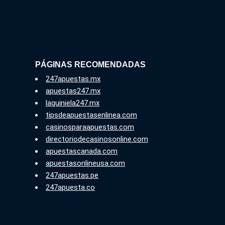
PÁGINAS RECOMENDADAS
247apuestas.mx
apuestas247.mx
laquiniela247.mx
tipsdeapuestasenlinea.com
casinosparaapuestas.com
directoriodecasinosonline.com
apuestascanada.com
apuestasonlineusa.com
247apuestas.pe
247apuesta.co