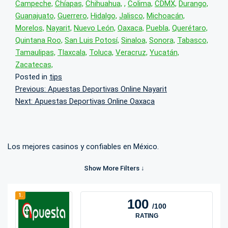
Campeche,
Chíapas,
Chihuahua,
,
Colima,
CDMX,
Durango,
Guanajuato,
Guerrero,
Hidalgo,
Jalisco,
Michoacán,
Morelos,
Nayarit,
Nuevo León,
Oaxaca,
Puebla,
Querétaro,
Quintana Roo,
San Luis Potosí,
Sinaloa,
Sonora,
Tabasco,
Tamaulipas,
Tlaxcala,
Toluca,
Veracruz,
Yucatán,
Zacatecas,
Posted in
tips
NAVEGACIÓN
Previous:
Apuestas Deportivas Online Nayarit
DE
Next:
Apuestas Deportivas Online Oaxaca
ENTRADAS
Los mejores casinos y confiables en México.
Show More Filters ↓
1.
100
/100
RATING