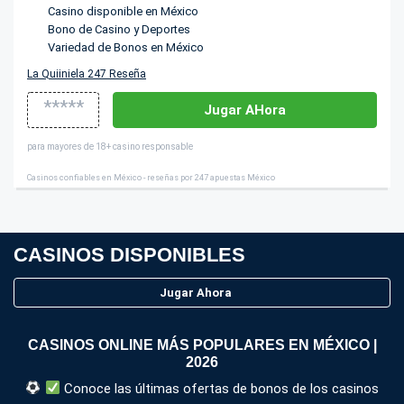
Casino disponible en México
Bono de Casino y Deportes
Variedad de Bonos en México
La Quiiniela 247 Reseña
*****
Jugar AHora
para mayores de 18+ casino responsable
Casinos confiables en México - reseñas por 247 apuestas México
CASINOS DISPONIBLES
Jugar Ahora
CASINOS ONLINE MÁS POPULARES EN MÉXICO |
2026
Conoce las últimas ofertas de bonos de los casinos