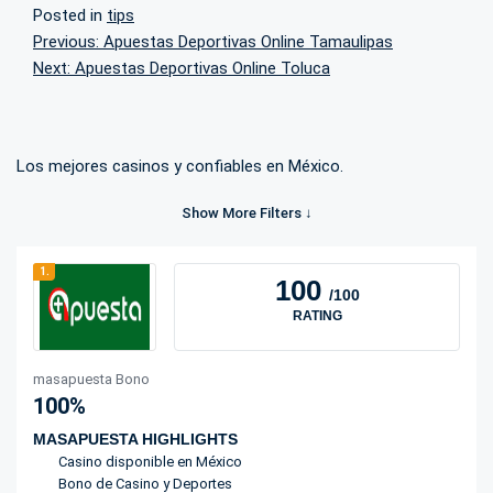
Posted in
tips
NAVEGACIÓN
Previous:
Apuestas Deportivas Online Tamaulipas
DE
Next:
Apuestas Deportivas Online Toluca
ENTRADAS
Los mejores casinos y confiables en México.
Show More Filters ↓
1.
100
/100
RATING
masapuesta Bono
100%
MASAPUESTA HIGHLIGHTS
Casino disponible en México
Bono de Casino y Deportes