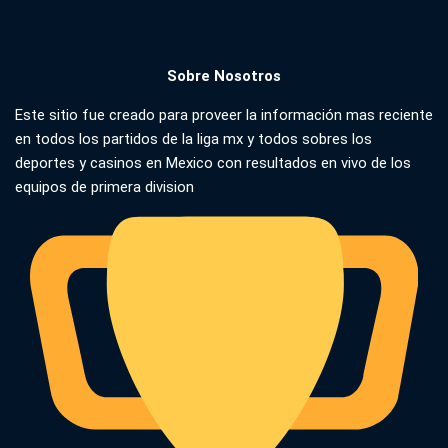
Sobre Nosotros
Este sitio fue creado para proveer la información mas reciente
en todos los partidos de la liga mx y todos sobres los
deportes y casinos en Mexico con resultados en vivo de los
equipos de primera division