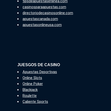
tipsdeapuestasenlinea.com
casinosparaapuestas.com
directoriodecasinosonline.com
apuestascanada.com
apuestasonlineusa.com
JUESGOS DE CASINO
Apuestas Deportivas
Online Slots
Online Poker
Blackjack
Roulette
Caliente Sports