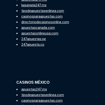
laquiniela247.mx
tipsdeapuestasenlinea.com
casinosparaapuestas.com
directoriodecasinosonline.com
apuestascanada.com
apuestasonlineusa.com
247apuestas.pe
247apuesta.co
CASINOS MÉXICO
apuestas247.mx
tipsdeapuestasenlinea.com
casinosparaapuestas.com