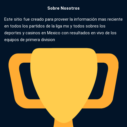
Sobre Nosotros
Este sitio fue creado para proveer la información mas reciente
en todos los partidos de la liga mx y todos sobres los
deportes y casinos en Mexico con resultados en vivo de los
equipos de primera division