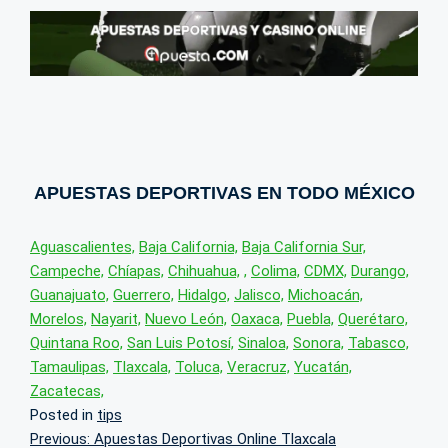
APUESTAS DEPORTIVAS EN TODO MÉXICO
Aguascalientes,
Baja California,
Baja California Sur,
Campeche,
Chíapas,
Chihuahua,
,
Colima,
CDMX,
Durango,
Guanajuato,
Guerrero,
Hidalgo,
Jalisco,
Michoacán,
Morelos,
Nayarit,
Nuevo León,
Oaxaca,
Puebla,
Querétaro,
Quintana Roo,
San Luis Potosí,
Sinaloa,
Sonora,
Tabasco,
Tamaulipas,
Tlaxcala,
Toluca,
Veracruz,
Yucatán,
Zacatecas,
Posted in
tips
NAVEGACIÓN
Previous:
Apuestas Deportivas Online Tlaxcala