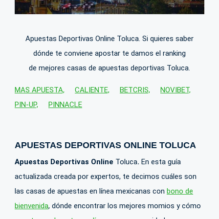
Apuestas Deportivas Online Toluca. Si quieres saber
dónde te conviene apostar te damos el ranking
de mejores casas de apuestas deportivas Toluca.
MAS APUESTA,
CALIENTE,
BETCRIS,
NOVIBET,
PIN-UP,
PINNACLE
APUESTAS DEPORTIVAS ONLINE TOLUCA
Apuestas Deportivas Online
Toluca
.
En esta guía
actualizada creada por expertos, te decimos cuáles son
las casas de apuestas en línea mexicanas con
bono de
bienvenida
, dónde encontrar los mejores momios y cómo