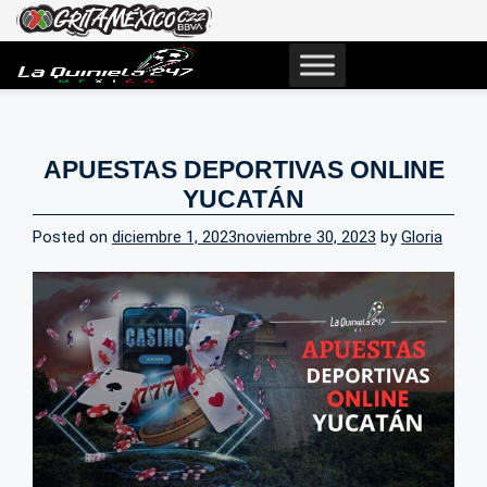
APUESTAS DEPORTIVAS ONLINE
YUCATÁN
Posted on
diciembre 1, 2023
noviembre 30, 2023
by
Gloria