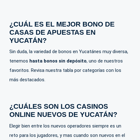
¿CUÁL ES EL MEJOR BONO DE
CASAS DE APUESTAS EN
YUCATÁN?
Sin duda, la variedad de bonos en Yucatánes muy diversa,
tenemos
hasta bonos sin depósito
, uno de nuestros
favoritos. Revisa nuestra tabla por categorías con los
más destacados.
¿CUÁLES SON LOS CASINOS
ONLINE NUEVOS DE YUCATÁN?
Elegir bien entre los nuevos operadores siempre es un
reto para los jugadores, y mas cuando son nuevos en el