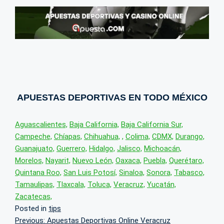
APUESTAS DEPORTIVAS EN TODO MÉXICO
Aguascalientes,
Baja California,
Baja California Sur,
Campeche,
Chíapas,
Chihuahua,
,
Colima,
CDMX,
Durango,
Guanajuato,
Guerrero,
Hidalgo,
Jalisco,
Michoacán,
Morelos,
Nayarit,
Nuevo León,
Oaxaca,
Puebla,
Querétaro,
Quintana Roo,
San Luis Potosí,
Sinaloa,
Sonora,
Tabasco,
Tamaulipas,
Tlaxcala,
Toluca,
Veracruz,
Yucatán,
Zacatecas,
Posted in
tips
NAVEGACIÓN
Previous:
Apuestas Deportivas Online Veracruz