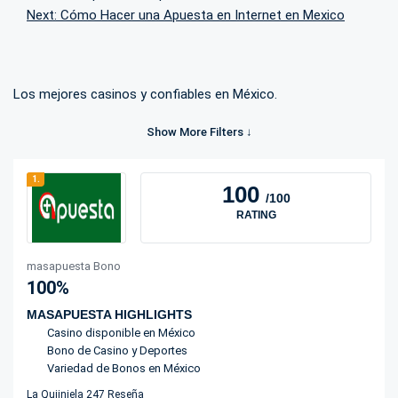
DE
Next:
Cómo Hacer una Apuesta en Internet en Mexico
ENTRADAS
Los mejores casinos y confiables en México.
Show More Filters ↓
1.
100
/100
RATING
masapuesta Bono
100%
MASAPUESTA HIGHLIGHTS
Casino disponible en México
Bono de Casino y Deportes
Variedad de Bonos en México
La Quiiniela 247 Reseña