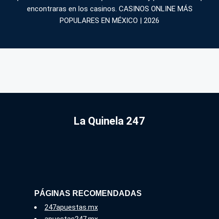
encontraras en los casinos. CASINOS ONLINE MÁS
POPULARES EN MÉXICO | 2026
La Quinela 247
PÁGINAS RECOMENDADAS
247apuestas.mx