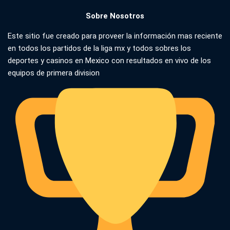
Sobre Nosotros
Este sitio fue creado para proveer la información mas reciente
en todos los partidos de la liga mx y todos sobres los
deportes y casinos en Mexico con resultados en vivo de los
equipos de primera division