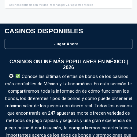
Casinos confiables en México - reseñas por 247 apuestas México
CASINOS DISPONIBLES
Jugar Ahora
CASINOS ONLINE MÁS POPULARES EN MÉXICO |
2026
Conoce las últimas ofertas de bonos de los casinos
más confiables de México y Latinoamérica. En esta sección te
compartiremos toda la información de cómo funcionan los
bonos, los diferentes tipos de bonos y cómo puede obtener el
máximo valor de los juegos con dinero real. Todos los casinos
que encontrarás en 247 apuestas mx te ofrecen variedad de
métodos de pago rápidas y seguras y una gran experiencia de
juego online A continuación, te compartiremos características
importantes acerca de los tipos de bonos y promociones que