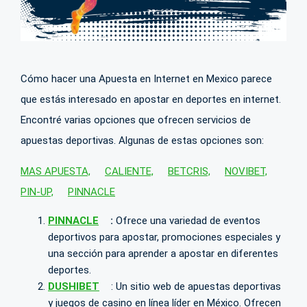
Cómo hacer una Apuesta en Internet en Mexico parece
que estás interesado en apostar en deportes en internet.
Encontré varias opciones que ofrecen servicios de
apuestas deportivas. Algunas de estas opciones son:
MAS APUESTA,
CALIENTE,
BETCRIS,
NOVIBET,
PIN-UP,
PINNACLE
PINNACLE
:
Ofrece una variedad de eventos
deportivos para apostar, promociones especiales y
una sección para aprender a apostar en diferentes
deportes.
DUSHIBET
: Un sitio web de apuestas deportivas
y juegos de casino en línea líder en México. Ofrecen