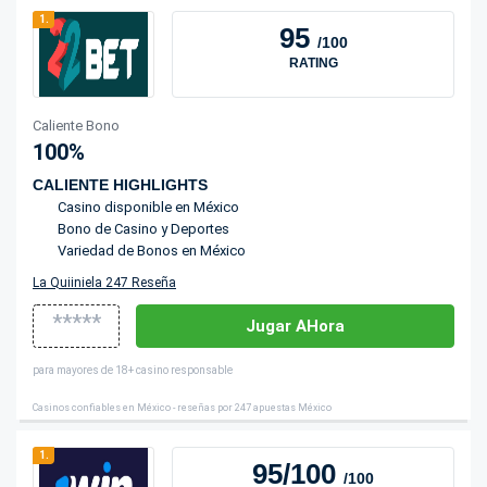
1.
95
/100
RATING
Caliente Bono
100%
CALIENTE HIGHLIGHTS
Casino disponible en México
Bono de Casino y Deportes
Variedad de Bonos en México
La Quiiniela 247 Reseña
*****
Jugar AHora
para mayores de 18+ casino responsable
Casinos confiables en México - reseñas por 247 apuestas México
1.
95/100
/100