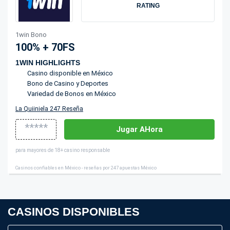
RATING
1win Bono
100% + 70FS
1WIN HIGHLIGHTS
Casino disponible en México
Bono de Casino y Deportes
Variedad de Bonos en México
La Quiiniela 247 Reseña
*****
Jugar AHora
para mayores de 18+ casino responsable
Casinos confiables en México - reseñas por 247 apuestas México
CASINOS DISPONIBLES