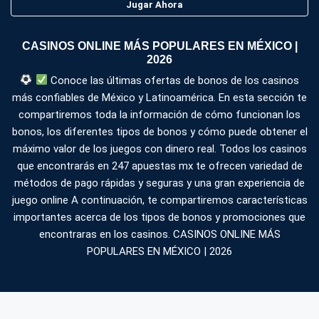
Jugar Ahora
CASINOS ONLINE MÁS POPULARES EN MÉXICO |
2026
Conoce las últimas ofertas de bonos de los casinos
más confiables de México y Latinoamérica. En esta sección te
compartiremos toda la información de cómo funcionan los
bonos, los diferentes tipos de bonos y cómo puede obtener el
máximo valor de los juegos con dinero real. Todos los casinos
que encontrarás en 247 apuestas mx te ofrecen variedad de
métodos de pago rápidas y seguras y una gran experiencia de
juego online A continuación, te compartiremos características
importantes acerca de los tipos de bonos y promociones que
encontraras en los casinos. CASINOS ONLINE MÁS
POPULARES EN MÉXICO | 2026