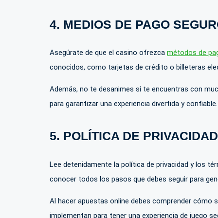
4. MEDIOS DE PAGO SEGU
Asegúrate de que el casino ofrezca
métodos de pa
conocidos, como tarjetas de crédito o billeteras ele
Además, no te desanimes si te encuentras con mucho
para garantizar una experiencia divertida y confiable.
5. POLÍTICA DE PRIVACIDA
Lee detenidamente la política de privacidad y los té
conocer todos los pasos que debes seguir para gene
Al hacer apuestas online debes comprender cómo se
implementan para tener una experiencia de juego se