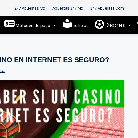
247 Apuestas Mx
Apuestas 247 Mx
247 Apuestas Com
Deportes
Métodos de pago
noticias
INO EN INTERNET ES SEGURO?
dra