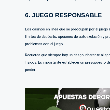
6. JUEGO RESPONSABLE
Los casinos en línea que se preocupan por el juego 
límites de depósito, opciones de autoexclusión y p
problemas con el juego.
Recuerda que siempre hay un riesgo inherente al apo
físicos. Es importante establecer un presupuesto d
perder.