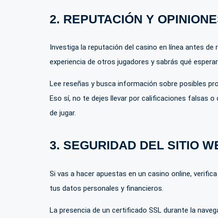
2. REPUTACIÓN Y OPINION
Investiga la reputación del casino en línea antes de 
experiencia de otros jugadores y sabrás qué esperar
Lee reseñas y busca información sobre posibles pro
Eso sí, no te dejes llevar por calificaciones falsas
de jugar.
3. SEGURIDAD DEL SITIO W
Si vas a hacer apuestas en un casino online, verifica
tus datos personales y financieros.
La presencia de un certificado SSL durante la naveg